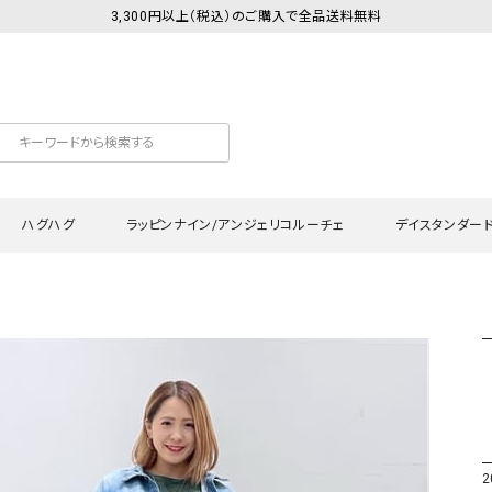
3,300円以上（税込）のご購入で全品送料無料
ハグハグ
ラッピンナイン/アンジェリコルーチェ
デイスタンダー
カットソー
Tシャツ・カットソー
ワンピース
Tシャツ・カットソー
ワンピース
トッ
プ・キャミソール
シャツ・ブラウス
チュニック
カーディガン・ベスト
チュニック
ワン
ン・ベスト
カーディガン
シャツ・ブラウス
パン
ラウス
ベスト
スウェット・パーカー
サロ
・パーカー
ニット
ニット
スカ
2