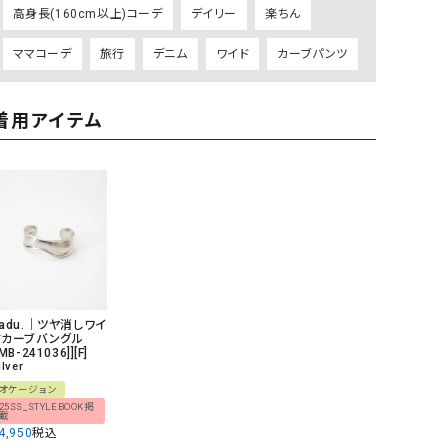
高身長(160cm以上)コーデ
デイリー
楽ちん
リー）
Audition（オーディション）
ORDINARY FITS（オーデ
ママコーデ
旅行
デニム
ワイド
カーブパンツ
ツ）
blue willow（ブルーウィロー）
Osmosis（オズモシス）
着用アイテム
blue willow（ブルーウィロー）
prit（プリット）
CUBE SUGAR（キューブシュガー）
PUMA（プーマ）
CONVERSE ALL STAR（コンバースオー
Risley（リズレー）
ルスター）
Champion（チャンピオン）
RED CARD（レッドカード）
DENIM DUNGAREE（デニムダンガリー）
SO（エスオー）
Deck（ディック）
SUN VALLEY（サンバレー）
cadu.｜ツヤ消しワイ
ドカーブバングル
EVOL（イーボル）
SCOTCH&SODA（スコッチ
[MB-241036]][F]
ilver
ダ）
オケージョン
25SS_STYLEBOOK掲
Emma Taylor（エマテイラー）
SUGAR ROSE（シュガーロ
載
4,950
税込
FLAVOR TEE（フレーバーティー）
squady by graphite（ス