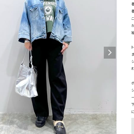
タンクトップ・キャミソール
ジャ
グッ
その他のパンツ
が
パンツ
デニムパンツ
ロング・マキシ丈
デニムパンツ
ロング・マキシ丈
ツ
その他のパンツ
その他スカート
その他スカート
トッ
ワン
ジャケット
サロ
ジャケット
すべて見る
コート
バッグ
ジャ
コート
ガウン
シューズ
グッ
ボ
その他アウター
アクセサリー
すべて見る
バッグ
靴
帽子