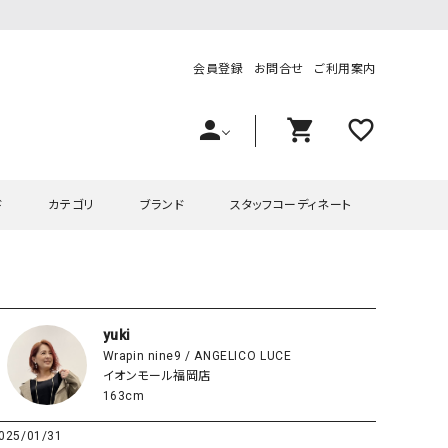
会員登録
お問合せ
ご利用案内
person
shopping_cart
favorite_outline
ド
カテゴリ
ブランド
スタッフコーディネート
プス
ハグハグ
ワンピース
OMEKASI（オメカシ）
ピース・チュニック
ラッピンナイン/アンジェリコルーチェ
チュニック
OMEKASI+（オメカシプラス
yuki
Wrapin nine9 / ANGELICO LUCE
ツ
hagumu（ハグム）
Number18（オハコ）
イオンモール福岡店
ペット・オーバーオール
her.（ハードット）
in the Market（インザマ
163cm
ート
and quarter（アンドクウォーター）
HUMS（ハムズ）
025/01/31