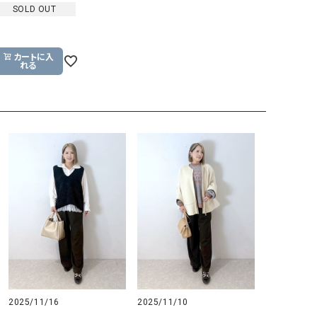
SOLD OUT
GO TO HOLLYWOOD（ゴートゥーハリウ
THIRTY（サーティ）
ッド）
G-STAR RAW（ジースターロウ）
tumugu:（ツムグ）
カートに入
れる
GOOD SPEED（グッドスピード）
un cinq（アンサンク）
GAIMO（ガイモ）
UNIVERSAL OVERAL
オーバーオール）
GRAMICCI（グラミチ）
USU GALLERY（ユーエ
ー）
（ｇ） （グラム）
upper hights（アッパーハ
Gives a sense of fullment
+phenix（フェニックス）
HUNTER（ハンター）
WILD THINGS（ワイルド
ICHI（イチ）
ILIMA（イリマ）
2025/11/16
2025/11/10