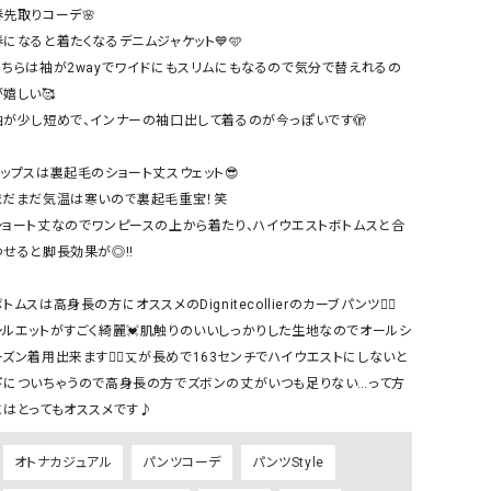
ケット・アウター
Our.（アワードット）
Hymn LIPA（ヒムリパ）
春先取りコーデ🌸

春になると着たくなるデニムジャケット💙🩵

ズ
Wrapin nine9（ラッピンナイン）
W（ラッピンナイン）
こちらは袖が2wayでワイドにもスリムにもなるので気分で替えれるの
ロング・マキシ丈
day standard（デイスタンダード）
10t'ena (トテナ)
嬉しい🥰

その他スカート
袖が少し短めで、インナーの袖口出して着るのが今っぽいです🫣

プス
トップスは裏起毛のショート丈スウェット😎

08mab(ゼロハチマブ)
Johnbull（ジョンブル）
ピース・チュニック
まだまだ気温は寒いので裏起毛重宝！笑

すべて見る
1%（イチ パーセント）
LAOCOONTE（ラオコンテ）
ショート丈なのでワンピースの上から着たり、ハイウエストボトムスと合
ペット・オーバーオール
わせると脚長効果が◎‼︎

1 metre carre（アンメートルキャレ ）
LAURA DI MAGGIO（ロ
ケット・アウター
オ）
ズ
トムスは高身長の方にオススメのDignitecollierのカーブパンツ👯‍♀️

120%lino（ワンハンドレッドトゥエンティ
le camouflage tribe
シルエットがすごく綺麗💓肌触りのいいしっかりした生地なのでオールシ
ーパーセントリノ）
トライブ）
ーズン着用出来ます👌🏻丈が長めで163センチでハイウエストにしないと
adidas（アディダス）
Lallia Mu（ラリア ムー）
下についちゃうので高身長の方でズボンの丈がいつも足りない…って方
にはとってもオススメです♪
ASFVLT（アスファルト）
mizuiro ind（ミズイロ イ
Ampersand（アンパサンド）
MICALLE MICALLE（ミ
オトナカジュアル
パンツコーデ
パンツStyle
Antiquite's（アンティークス）
NATURAL LAUNDRY（