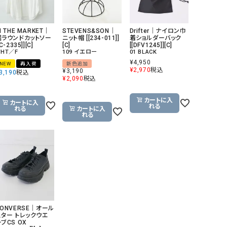
N THE MARKET｜
STEVENS&SON｜
Drifter｜ナイロン巾
裾ラウンドカットソー
ニット帽 [[234-011]]
着ショルダーバック
[C-2335]][C]
[C]
[[DFV1245]][C]
HT／F
109 イエロー
01 BLACK
¥
4,950
NEW
再入荷
新色追加
¥
2,970
税込
¥
3,190
3,190
税込
¥
2,090
税込
カートに入
カートに入
れる
れる
カートに入
れる
CONVERSE｜オール
スター トレックウエ
ブCS OX