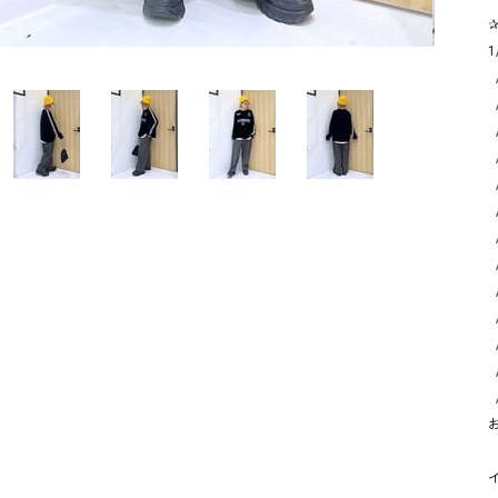
ソックス・その他雑貨
貨
1
  /14(火)13時～

  /15(水)11時～19時30分

  /16(木)  ゆめタウン夢彩都店

  /18(土)12時～

  /19(日) 10時～18時

  /20(月)13時～

  /23(木)11時～19時30分

  /24(金) 10時～19時30分

  /25(土)11時～19時30分

  /26(日) 10時～18時

  /29(水)10時～19時30分

  /30(木) 10時～18時

  /31(金)13時～
