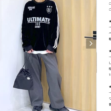
タンクトップ・キャミソール
ジャ
こ
グッ
その他のパンツ
★
パンツ
デニムパンツ
ロング・マキシ丈
デニムパンツ
ロング・マキシ丈
→
ツ
その他のパンツ
その他スカート
その他スカート
トッ
ワン
ジャケット
サロ
ジャケット
すべて見る
コート
バッグ
→
ジャ
コート
ガウン
シューズ
グッ
その他アウター
アクセサリー
すべて見る
バッグ
靴
帽子