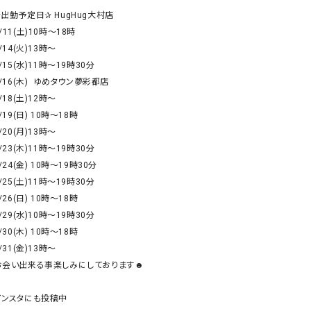
リー）
✰出勤予定日✰ HugHug大村店

/11(土)10時～18時

Audition（オーディション）
ORDINARY FITS（オーデ
ツ）
blue willow（ブルーウィロー）
Osmosis（オズモシス）
blue willow（ブルーウィロー）
prit（プリット）
CUBE SUGAR（キューブシュガー）
PUMA（プーマ）
CONVERSE ALL STAR（コンバースオー
Risley（リズレー）
ルスター）
Champion（チャンピオン）
RED CARD（レッドカード）
DENIM DUNGAREE（デニムダンガリー）
SO（エスオー）
Deck（ディック）
SUN VALLEY（サンバレー）
EVOL（イーボル）
SCOTCH&SODA（スコッチ
ダ）
お会い出来る事楽しみにしております☻

Emma Taylor（エマテイラー）
SUGAR ROSE（シュガーロ
インスタにも投稿中

FLAVOR TEE（フレーバーティー）
squady by graphite（ス