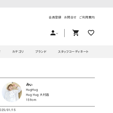
会員登録
お問合せ
ご利用案内
person
shopping_cart
favorite_outline
ド
カテゴリ
ブランド
スタッフコーディネート
プス
ハグハグ
ワンピース
OMEKASI（オメカシ）
ピース・チュニック
ラッピンナイン/アンジェリコルーチェ
チュニック
OMEKASI+（オメカシプラス
みぃ
HugHug
ツ
hagumu（ハグム）
Number18（オハコ）
Hug Hug 大村店
ペット・オーバーオール
her.（ハードット）
in the Market（インザマ
159cm
ート
and quarter（アンドクウォーター）
HUMS（ハムズ）
025/01/15