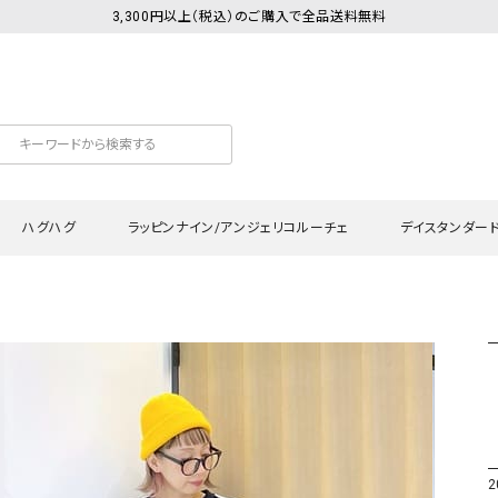
3,300円以上（税込）のご購入で全品送料無料
ハグハグ
ラッピンナイン/アンジェリコルーチェ
デイスタンダー
カットソー
Tシャツ・カットソー
ワンピース
Tシャツ・カットソー
ワンピース
トッ
プ・キャミソール
シャツ・ブラウス
チュニック
カーディガン・ベスト
チュニック
ワン
ン・ベスト
カーディガン
シャツ・ブラウス
パン
ラウス
ベスト
スウェット・パーカー
サロ
・パーカー
ニット
ニット
スカ
2