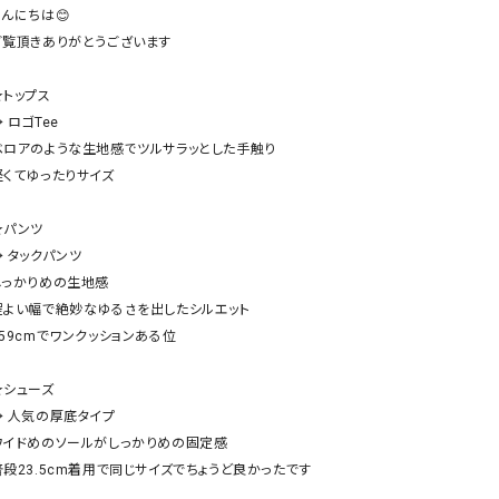
ケット・アウター
Our.（アワードット）
Hymn LIPA（ヒムリパ）
んにちは😊

ご覧頂きありがとうございます

ズ
Wrapin nine9（ラッピンナイン）
W（ラッピンナイン）
ロング・マキシ丈
day standard（デイスタンダード）
10t'ena (トテナ)
トップス

その他スカート
 ロゴTee

ベロアのような生地感でツルサラッとした手触り

プス
軽くてゆったりサイズ

08mab(ゼロハチマブ)
Johnbull（ジョンブル）
ピース・チュニック
すべて見る
1%（イチ パーセント）
LAOCOONTE（ラオコンテ）
★パンツ

ペット・オーバーオール
 タックパンツ

1 metre carre（アンメートルキャレ ）
LAURA DI MAGGIO（ロ
ケット・アウター
しっかりめの生地感

オ）
ズ
程よい幅で絶妙なゆるさを出したシルエット

120%lino（ワンハンドレッドトゥエンティ
le camouflage tribe
159cmでワンクッションある位

ーパーセントリノ）
トライブ）
adidas（アディダス）
Lallia Mu（ラリア ムー）
★シューズ

→ 人気の厚底タイプ

ASFVLT（アスファルト）
mizuiro ind（ミズイロ イ
ワイドめのソールがしっかりめの固定感

Ampersand（アンパサンド）
MICALLE MICALLE（ミ
普段23.5cm着用で同じサイズでちょうど良かったです

Antiquite's（アンティークス）
NATURAL LAUNDRY（