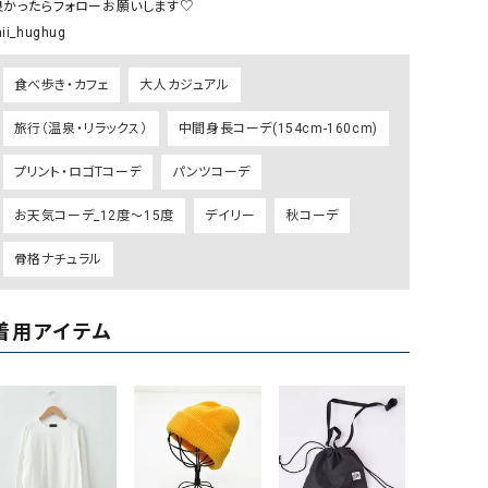
良かったらフォローお願いします♡

GO TO HOLLYWOOD（ゴートゥーハリウ
THIRTY（サーティ）
ii_hughug
ッド）
食べ歩き・カフェ
大人カジュアル
G-STAR RAW（ジースターロウ）
tumugu:（ツムグ）
GOOD SPEED（グッドスピード）
un cinq（アンサンク）
旅行（温泉・リラックス）
中間身長コーデ(154cm-160cm)
GAIMO（ガイモ）
UNIVERSAL OVERAL
プリント・ロゴTコーデ
パンツコーデ
オーバーオール）
お天気コーデ_12度～15度
デイリー
秋コーデ
GRAMICCI（グラミチ）
USU GALLERY（ユーエ
ー）
骨格ナチュラル
（ｇ） （グラム）
upper hights（アッパーハ
Gives a sense of fullment
+phenix（フェニックス）
着用アイテム
HUNTER（ハンター）
WILD THINGS（ワイルド
ICHI（イチ）
ILIMA（イリマ）