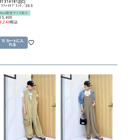
[31314181]][C]
ﾞﾗﾌｧｲﾄﾌﾞﾗｯｸ／23.5
Web限定サイズあり
15,400
9,240
税込
カートに入
れる