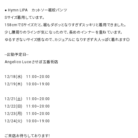
● Hymn LIPA　カットソー裾絞パンツ 

Sサイズ着用しています。

158cmでSサイズだと、裾もダボッとなりすぎずスッキリと着用できました。

少し腰周りのラインが気になったので、長めのインナーを重ねています。

ゆるすぎないサイズ感なので、カジュアルになりすぎず大人っぽく着れます◎

--出勤予定日--

Angelico Luceさせぼ五番街店

12/18(水)　11:00~20:00

12/19(木)　10:00~19:00

12/21(土)　11:00~20:00

12/22(日)　11:00~20:00

12/23(月)　11:00~20:00

12/24(火)　10:00~19:00

ご来店お待ちしております！
