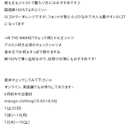
肩も丈もジャストで着たい方にはおすすめです♪

国産綿100%でよれにくい✨

ロゴカラーオレンジですが、フォントが割と小ぶりなので大人も着やすいロゴT
になってます

⭐IN THE MARKETチェック柄ミドル丈シャツ

アメカジ好き必須のチェックシャツ🎵

長め丈でお尻もすっぽり隠せます👍

綿100%で薄い生地なので、日除け対策にもおすすめです！

是非チェックしてみて下さい☺️

オンライン、実店舗でもお待ちしております✨

6月前半の出勤日

marugo clothing(10:00-18:00)

1(土)2(日)

7(金)〜10(月)

12(水)〜15(土)
