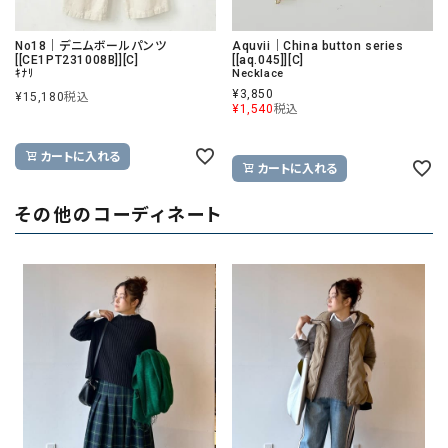
No18｜デニムボールパンツ
Aquvii｜China button series
[[CE1PT231008B]][C]
[[aq.045]][C]
ｷﾅﾘ
Necklace
¥
3,850
¥
15,180
税込
¥
1,540
税込
カートに入れる
カートに入れる
その他のコーディネート