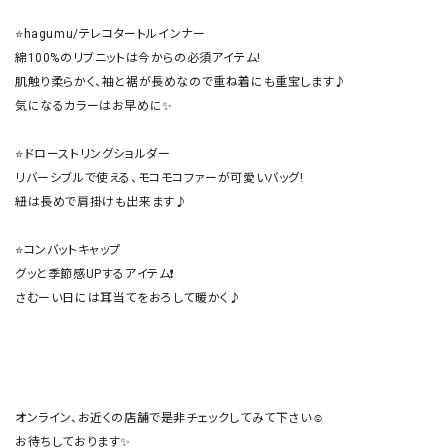
⭐hagumu/テレコタートルインナー

綿100%のリブニットは今からの必須アイテム!

肌触り柔らかく、袖と裾が長めなので重ね着にも重宝します♪

気になるカラーはお早めに✨

⭐ドローストリングショルダー

リバーシブルで使える、モコモコファーが可愛いバッグ!

紐は長めで肩掛けも出来ます♪

⭐コンバットキャップ

グッと季節感UPするアイテム❗

さむーい日には耳当てをおろして暖かく♪

オンライン、お近くの店舗で是非チェックしてみて下さい☺️

お待ちしております✨
