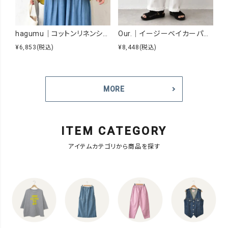
hagumu｜コットンリネンシアーシャツ [[hag-229]][C]
Our.｜イージーベイカーパンツ [[Our-026]][C]
¥6,853
(税込)
¥8,448
(税込)
¥5
MORE
ITEM CATEGORY
アイテムカテゴリから商品を探す