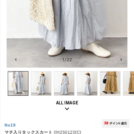
1/22
ALL IMAGE
38
ポイント還元
No18
マチ入りタックスカート
[[H25012]][C]