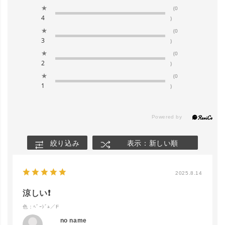
★
(0
4
)
★
(0
3
)
★
(0
2
)
★
(0
1
)
絞り込み
表示：新しい順
2025.8.14
close
涼しい❗️
カラー/サイズ
色：ﾍﾞｰｼﾞｭ／F
no name
ﾍﾞｰｼﾞｭ／F