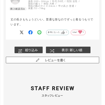
LINEで再入荷
身長:
160～164cm
年代:
50代
性別:
女性
在庫なし
普段の服:
L
体型:
大柄
普段の靴のサイズ:
24cm
甲の高さ:
普通
体重:
70～74kg
丈の長さもちょうどいい。普通な形なのでずっと着るつもりで
ｻｯｸｽ／F
います。
カートに入れる
▲ 残りわずか
参考になった
0
Like!
0
絞り込み
表示：新しい順
レビューを書く
STAFF REVIEW
スタッフレビュー