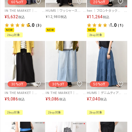
60%off
20%off
IN THE MARKET｜総柄切替スカート [[C-2564]][C]
HUMS｜ワッシャーストレッチスカートセットアップ [[RNK-2672]][C]
her.｜フロントタックスカート [[MA-529003]][C]
¥
5,632
¥
11,264
¥
12,980
税込
税込
税込
5.0
4.0
（3）
（1）
NEW
NEW
NEW
2buy対象
2buy対象
30%off
30%off
50%off
IN THE MARKET｜台形スカート [[C-2621]][C]
IN THE MARKET｜デニムスカート [[C-2622]][C]
HUMS｜デニムティアードスカート [[C-5160]][C]
¥
9,086
¥
9,086
¥
7,040
税込
税込
税込
2buy対象
2buy対象
2buy対象