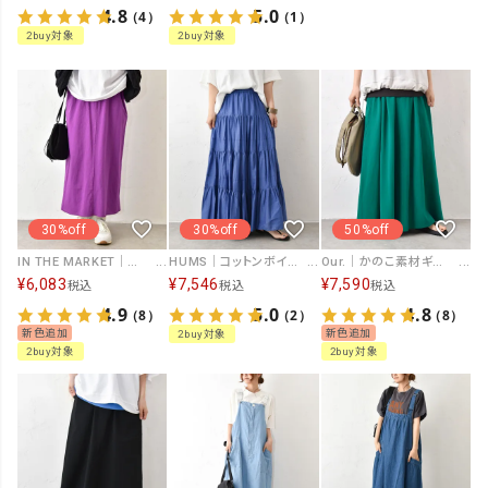
4.8
5.0
（4）
（1）
2buy対象
2buy対象
30%off
30%off
50%off
IN THE MARKET｜ロゴ入りカラーカットスカート [[C-2547]][C]
HUMS｜コットンボイルティアードスカート [[WHU005]][C]
Our.｜かのこ素材ギャザースカート [[C-9060]][C]
¥
6,083
¥
7,546
¥
7,590
税込
税込
税込
4.9
5.0
4.8
（8）
（2）
（8）
新色追加
新色追加
2buy対象
2buy対象
2buy対象