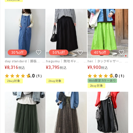
30%off
50%off
40%off
day standard｜脚長スタイルアップジャンスカ [[10-01-26540]][D]
hagumu｜無地ギャザースカート [[hag-173]][C]
her.｜タックギャザースカート [[MT2508YJ-0115]][C]
¥
8,316
¥
3,795
¥
9,900
税込
税込
税込
5.0
5.0
（1）
（1）
Web限定カラーあり
2buy対象
2buy対象
2buy対象