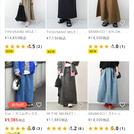
THOUSAND MILE｜SHORT SLEEVE T-SHIRT＆SKIRT SET [[TM261NP00032]][D]
GRAMICCI｜NYLON FLARE SKIRT [[GLSK6-SJP008]][D]
THOUSAND MILE｜EASY SKIRT [[TM261WF00112]][D]
¥
14,850
¥
14,300
¥
7,150
税込
税込
税込
4.5
4.0
（2）
（1）
NEW
NEW
NEW
30%off
Our.｜デニムボックススカート [[131341H]][C]
IN THE MARKET｜ベルト付きボックススカート [[IN-109]][C]
GRAMICCI｜ストレッチデニムロングフレアースカート [[GLSK6-SJP006]][C]
¥
9,086
¥
11,880
¥
14,300
税込
税込
税込
5.0
4.2
5.0
（3）
（6）
（1）
2buy対象