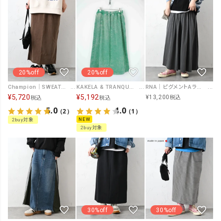
20%off
20%off
Champion｜SWEAT SKIRT [[CW-D205]][C]
RNA｜ピグメントAラインギャザースカート [[G1106]][C]
KAKELA & TRANQUIL｜タイトスカート [[12512-413-10]][D]
¥
5,720
¥
5,192
¥
13,200
税込
税込
税込
5.0
4.0
（2）
（1）
NEW
2buy対象
2buy対象
30%off
30%off