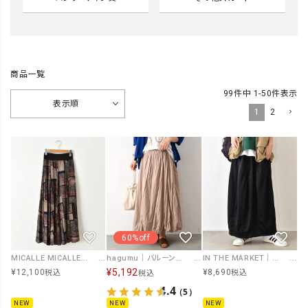
商品一覧
99
件中
1
-
50
件表示
表示順
1
2
60%off
MICALLE MICALLE｜総柄ロングスカート [[MMC140SEB]][C]
hagumu｜バルーンロングスカート [[16098262]][C]
IN THE MARKET｜ウエストイージートラック素材スカート [[C-2570]][C]
¥
5,192
¥
12,100
¥
8,690
税込
税込
税込
4.4
（5）
NEW
NEW
NEW