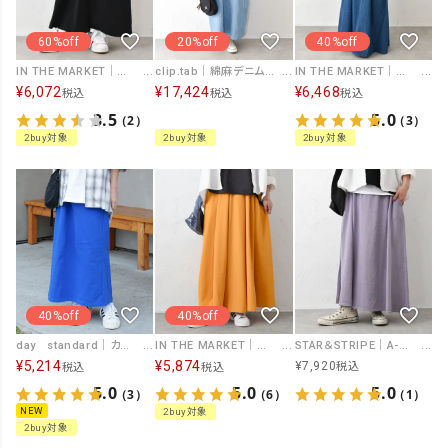
60%off
20%off
40%off
IN THE MARKET｜吸水速乾・接触冷感スカート [[IN-114]][C]
clip.tab｜綿麻デニムジャンスカ [[3262O-001]][C]
IN THE MARKET｜デニムフレアジャンパースカート [[SAT-0038]][C]
¥
6,072
¥
17,424
¥
6,468
税込
税込
税込
3.5
5.0
（2）
（3）
2buy対象
2buy対象
2buy対象
40%off
40%off
day standard｜カットタイトスカート [[d-c-020]][D]
IN THE MARKET｜ベルト付きフレアスカート [[IN-112]][C]
STAR＆STRIPE｜A-LINE SKIRT [[SSMD-080]][C]
¥
5,214
¥
5,874
¥
7,920
税込
税込
税込
5.0
5.0
5.0
（3）
（6）
（1）
NEW
2buy対象
2buy対象