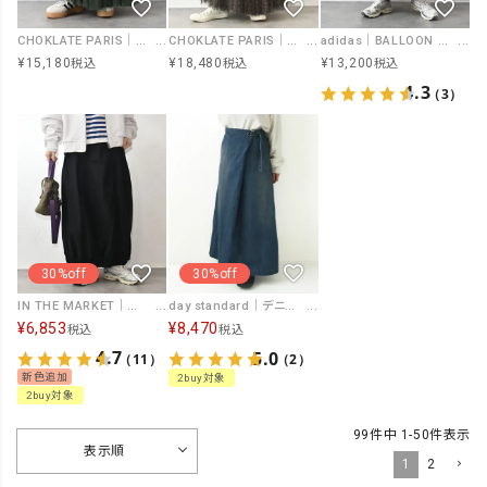
CHOKLATE PARIS｜無地チュールスカート [[CK08077]][C]
CHOKLATE PARIS｜レオパードチュールスカート [[CK08077-5]][C]
adidas｜BALLOON LONG SKIRT [[UW778(KC8088)]][C]
¥
15,180
¥
18,480
¥
13,200
税込
税込
税込
4.3
（3）
30%off
30%off
IN THE MARKET｜チノ素材バルーンスカート [[IN-108]][C]
day standard｜デニムラップスカート [[day-033]][D]
¥
6,853
¥
8,470
税込
税込
4.7
5.0
（11）
（2）
新色追加
2buy対象
2buy対象
99
件中
1
-
50
件表示
表示順
1
2