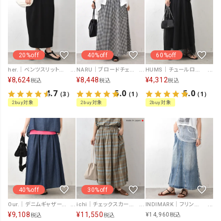
20%off
40%off
60%off
her.｜ベンツスリットタイトスカート [[MA-35903]][C]
NARU｜ブロードチェックノッポスカート(9分丈) [[672506]][C]
HUMS｜チュールロングスカート [[SAT-0046]][C]
¥
8,624
¥
8,448
¥
4,312
税込
税込
税込
4.7
5.0
5.0
（3）
（1）
（1）
2buy対象
2buy対象
2buy対象
40%off
30%off
Our.｜デニムギャザースカート [[131383H]][C]
ichi｜チェックスカート [[251205]][C]
INDIMARK｜フリンジスカート [[WJ177]][C]
¥
9,108
¥
11,550
¥
14,960
税込
税込
税込