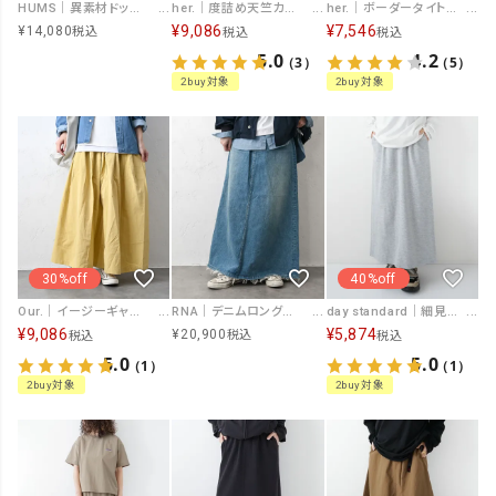
HUMS｜異素材ドッキングデニムスカート [[600162]][C]
her.｜度詰め天竺カットイージースカート [[131352H]][C]
her.｜ボーダータイトスカート [[MA-529002]][C]
¥
9,086
¥
7,546
¥
14,080
税込
税込
税込
5.0
4.2
（3）
（5）
2buy対象
2buy対象
30%off
40%off
Our.｜イージーギャザースカート [[131357H]][C]
RNA｜デニムロングスカート [[G1104]][C]
day standard｜細見えBOXスカート [[861111]][D]
¥
9,086
¥
5,874
¥
20,900
税込
税込
税込
5.0
5.0
（1）
（1）
2buy対象
2buy対象