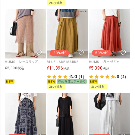
2buy対象
30%off
50%off
HUMS｜レースラップスカート [[C-5163]][C]
BLUE LAKE MARKET｜ドロストバルーンスカート [[B-529005]][C]
HUMS｜ガーゼギャザースカート [[60463061]][C]
¥
11,396
¥
5,390
¥
5,390
税込
税込
税込
4.0
5.0
（1）
（2）
NEW
NEW
Web限定カラーあり
NEW
2buy対象
2buy対象