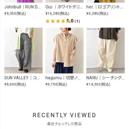
Johnbull｜RUN DMC RAISING HELL Tee [[JT263C39]][C]
Our.｜ホワイトデニムオーバーオール [[Our-022-1]][C]
her.｜ロゴプリントTee [[MTAH604-0721]][C]
¥9,350
(税込)
¥16,280
(税込)
¥6,380
(税込)
5.0
（1）
SUN VALLEY｜コットンローンボタニカルプリントパンツ [[SK5060265]][C]
hagumu｜切替ノースリーブプルオーバー [[66361091]][C]
NARU｜シーチングハンドワッシャーノッポパンツ [[643855BE]][C]
¥8,690
(税込)
¥9,790
(税込)
¥14,300
(税込)
RECENTLY VIEWED
最近チェックした商品