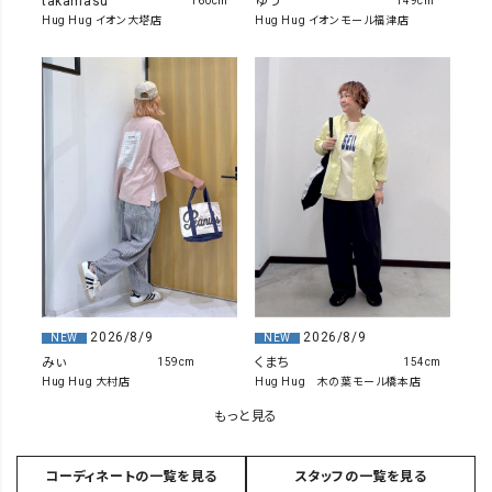
takamasu
ゆう
160cm
149cm
Hug Hug イオン大塔店
Hug Hug イオンモール福津店
2026/8/9
2026/8/9
NEW
NEW
みぃ
くまち
159cm
154cm
Hug Hug 大村店
Hug Hug 木の葉モール橋本店
もっと見る
コーディネートの一覧を見る
スタッフの一覧を見る