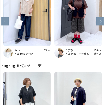
みぃ
くまち
159cm
154cm
Hug Hug 大村店
Hug Hug 木の葉モール橋本店
hughug:#パンツコーデ