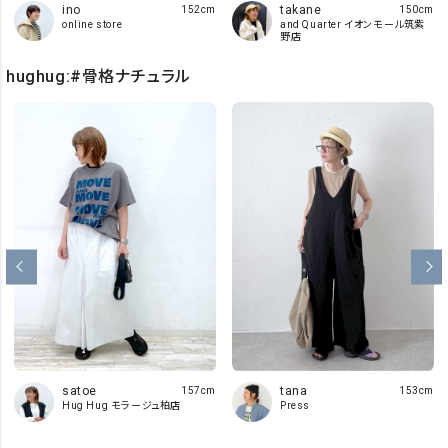
takane
ino
150cm
152cm
and Quarter イオンモール筑紫
online store
野店
hughug:#骨格ナチュラル
satoe
tana
157cm
153cm
Hug Hug モラージュ柏店
Press