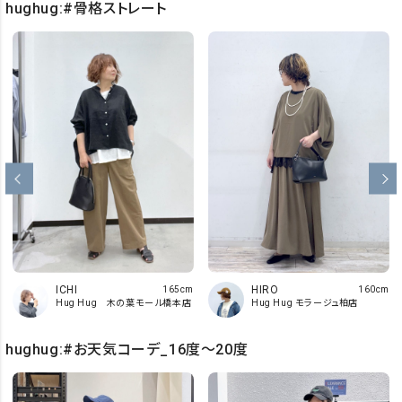
hughug:#骨格ストレート
HIRO
ICHI
160cm
165cm
Hug Hug モラージュ柏店
Hug Hug 木の葉モール橋本店
hughug:#お天気コーデ_16度～20度