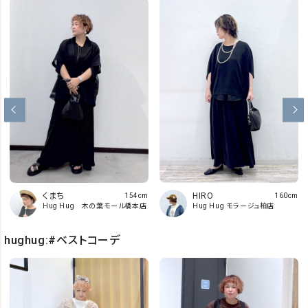
くまち
HIRO
154cm
160cm
Hug Hug 木の葉モール橋本店
Hug Hug モラージュ柏店
hughug:#ベストコーデ