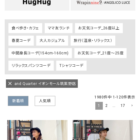
食べ歩き・カフェ
ママ友ランチ
お天気コーデ_26度以上
春夏コーデ
大人カジュアル
旅行（温泉・リラックス）
中間身長コーデ(154cm-160cm)
お天気コーデ_21度～25度
リラックスパンツコーデ
Tシャツコーデ
and Quarter イオンモール筑紫野店
1980
件中
1
-
120
件表示
新着順
人気順
1
2
…
17