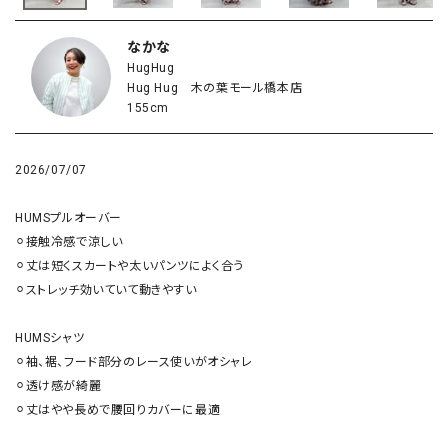
なかな
HugHug
Hug Hug 木の葉モール橋本店
155cm
2026/07/07
HUMSプルオーバー

⚪︎接触冷感で涼しい

⚪︎丈は短くスカートや太いパンツによく合う

⚪︎ストレッチ効いていて動きやすい

HUMSシャツ

⚪︎袖、裾、フード部分のレース使いがオシャレ

⚪︎透け感が綺麗

⚪︎丈はやや長めで腰回りカバーに最適
