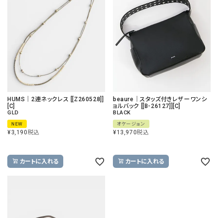
HUMS｜2連ネックレス [[Z260528]]
beaure｜スタッズ付きレザーワンシ
[C]
ョルバック [[B-26127]][C]
GLD
BLACK
NEW
オケージョン
¥
3,190
税込
¥
13,970
税込
カートに入れる
カートに入れる