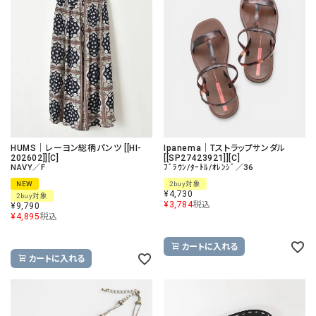
HUMS｜レーヨン総柄パンツ [[HI-
Ipanema｜Tストラップサンダル
202602]][C]
[[SP27423921]][C]
NAVY／F
ﾌﾞﾗｳﾝ/ﾀｰﾄﾙ/ｵﾚﾝｼﾞ／36
NEW
2buy対象
¥
4,730
2buy対象
¥
3,784
税込
¥
9,790
¥
4,895
税込
カートに入れる
カートに入れる