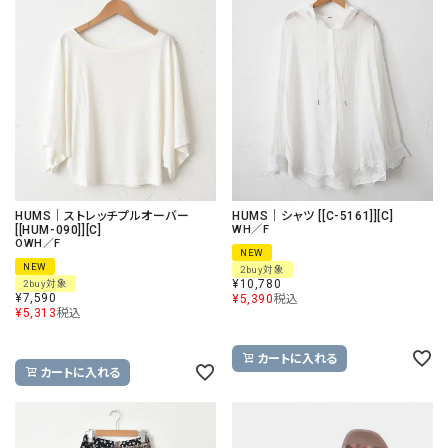
HUMS｜ストレッチプルオーバー
HUMS｜シャツ [[C-5161]][C]
[[HUM-090]][C]
WH／F
OWH／F
NEW
NEW
2buy対象
¥
10,780
2buy対象
¥
7,590
¥
5,390
税込
¥
5,313
税込
カートに入れる
カートに入れる