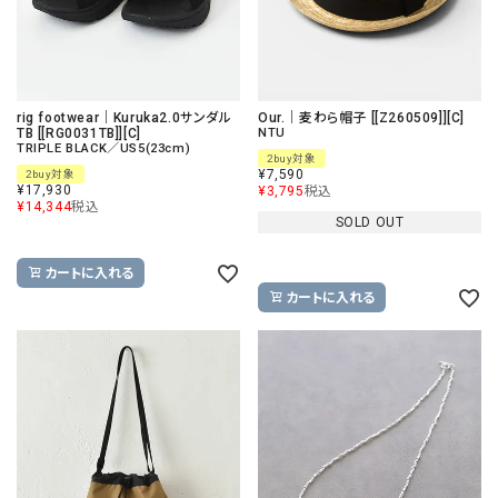
rig footwear｜Kuruka2.0サンダル
Our.｜麦わら帽子 [[Z260509]][C]
TB [[RG0031TB]][C]
NTU
TRIPLE BLACK／US5(23cm)
2buy対象
¥
7,590
2buy対象
¥
17,930
¥
3,795
税込
¥
14,344
税込
SOLD OUT
カートに入れる
カートに入れる