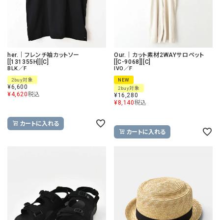
her.｜フレンチ袖カットソー
Our.｜カット素材2WAYサロペット
[[131355H]][C]
[[C-9068]][C]
BLK／F
IVO／F
2buy対象
NEW
¥
6,600
2buy対象
¥
4,620
税込
¥
16,280
¥
8,140
税込
カートに入れる
カートに入れる