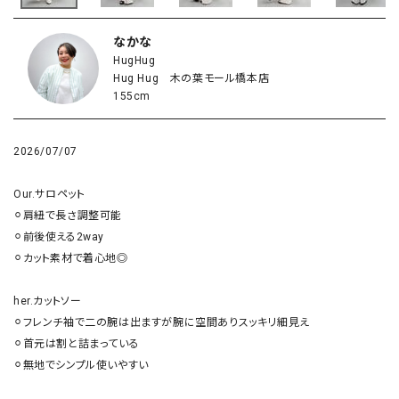
なかな
HugHug
Hug Hug 木の葉モール橋本店
155cm
2026/07/07
Our.サロペット

⚪︎肩紐で長さ調整可能

⚪︎前後使える2way

⚪︎カット素材で着心地◎

her.カットソー

⚪︎フレンチ袖で二の腕は出ますが腕に空間ありスッキリ細見え

⚪︎首元は割と詰まっている

⚪︎無地でシンプル使いやすい
