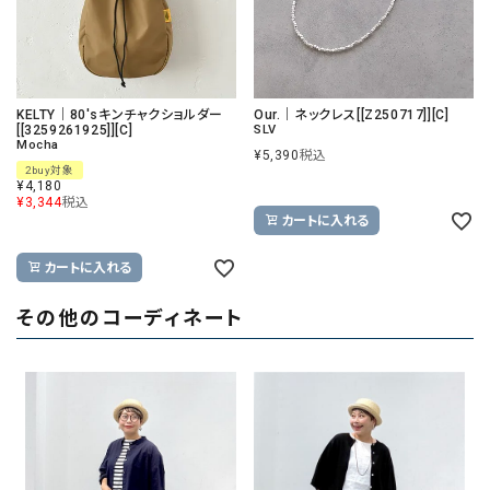
KELTY｜80'sキンチャクショルダー
Our.｜ネックレス[[Z250717]][C]
[[3259261925]][C]
SLV
Mocha
¥
5,390
税込
2buy対象
¥
4,180
¥
3,344
税込
カートに入れる
カートに入れる
その他のコーディネート