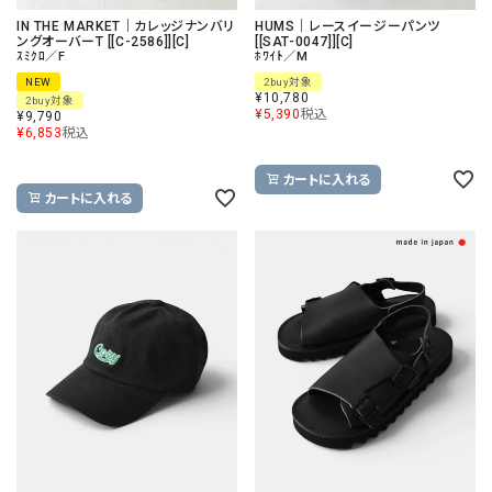
IN THE MARKET｜カレッジナンバリ
HUMS｜レースイージーパンツ
ングオーバーT [[C-2586]][C]
[[SAT-0047]][C]
ｽﾐｸﾛ／F
ﾎﾜｲﾄ／M
NEW
2buy対象
¥
10,780
2buy対象
¥
5,390
税込
¥
9,790
¥
6,853
税込
カートに入れる
カートに入れる