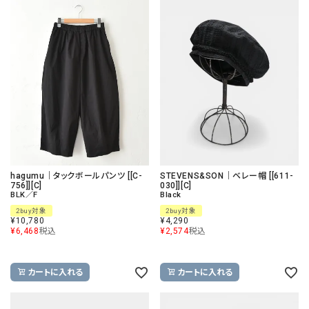
hagumu｜タックボールパンツ [[C-
STEVENS&SON｜ベレー帽 [[611-
756]][C]
030]][C]
BLK／F
Black
2buy対象
2buy対象
¥
10,780
¥
4,290
¥
6,468
税込
¥
2,574
税込
カートに入れる
カートに入れる