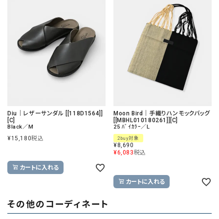
Diu｜レザーサンダル [[118D1564]]
Moon Bird｜手織りハンモックバッグ
[C]
[[MBHL010180261]][C]
Black／M
25 ﾊﾞｲｶﾗｰ／L
¥
15,180
税込
2buy対象
¥
8,690
¥
6,083
税込
カートに入れる
カートに入れる
その他のコーディネート