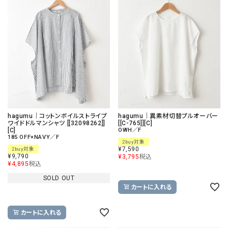
hagumu｜コットンボイルストライプ
hagumu｜異素材切替プルオーバー
ワイドドルマンシャツ [[32098262]]
[[C-765]][C]
[C]
OWH／F
185 OFF×NAVY／F
2buy対象
¥
7,590
2buy対象
¥
9,790
¥
3,795
税込
¥
4,895
税込
SOLD OUT
カートに入れる
カートに入れる