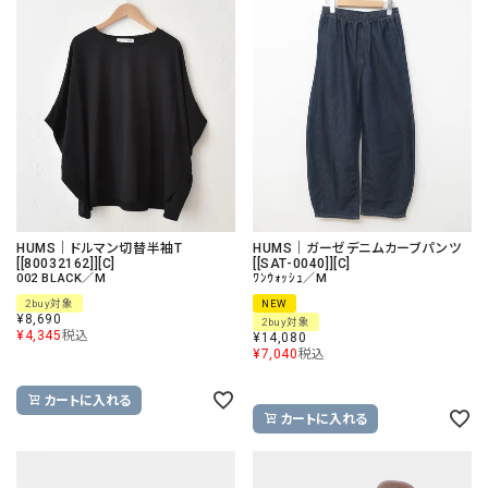
HUMS｜ドルマン切替半袖T
HUMS｜ガーゼデニムカーブパンツ
[[80032162]][C]
[[SAT-0040]][C]
002 BLACK／M
ﾜﾝｳｫｯｼｭ／M
2buy対象
NEW
¥
8,690
2buy対象
¥
4,345
税込
¥
14,080
¥
7,040
税込
カートに入れる
カートに入れる