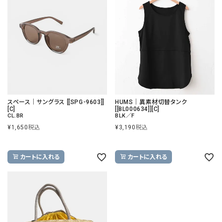
スペース｜サングラス [[SPG-9603]]
HUMS｜異素材切替タンク
[C]
[[BL000634]][C]
CL.BR
BLK／F
¥
1,650
税込
¥
3,190
税込
カートに入れる
カートに入れる