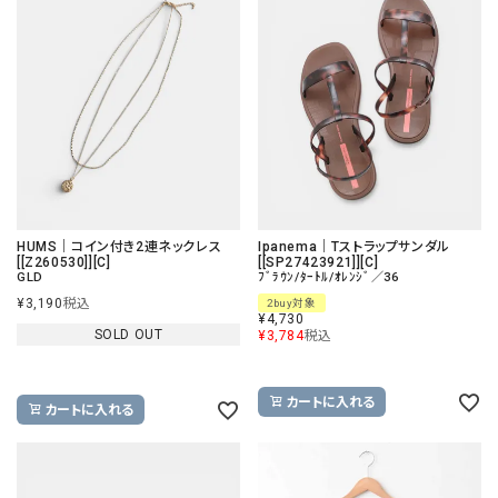
HUMS｜コイン付き2連ネックレス
Ipanema｜Tストラップサンダル
[[Z260530]][C]
[[SP27423921]][C]
GLD
ﾌﾞﾗｳﾝ/ﾀｰﾄﾙ/ｵﾚﾝｼﾞ／36
¥
3,190
税込
2buy対象
¥
4,730
SOLD OUT
¥
3,784
税込
カートに入れる
カートに入れる