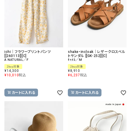
ichi｜フラワープリントパンツ
shake・incloak｜レザークロスベル
[[260113]][C]
トサンダル [[GK-252]][C]
A NATURAL／F
ｷｬﾒﾙ／M
2buy対象
2buy対象
¥
14,300
¥
8,910
¥
10,010
税込
¥
6,237
税込
カートに入れる
カートに入れる