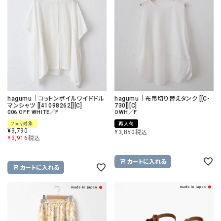
hagumu｜コットンボイルワイドドル
hagumu｜布帛切り替えタンク [[C-
マンシャツ [[41098262]][C]
730]][C]
006 OFF WHITE／F
OWH／F
2buy対象
再入荷
¥
9,790
¥
3,850
税込
¥
3,916
税込
カートに入れる
カートに入れる