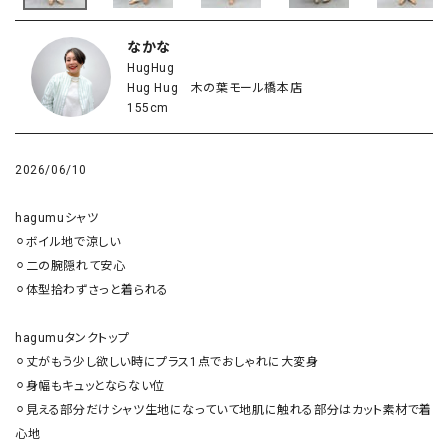
なかな
HugHug
Hug Hug 木の葉モール橋本店
155cm
2026/06/10
hagumuシャツ

⚪︎ボイル地で涼しい

⚪︎二の腕隠れて安心

⚪︎体型拾わずさっと着られる

hagumuタンクトップ

⚪︎丈がもう少し欲しい時にプラス1点でおしゃれに大変身

⚪︎身幅もキュッとならない位

⚪︎見える部分だけシャツ生地になっていて地肌に触れる部分はカット素材で着
心地
