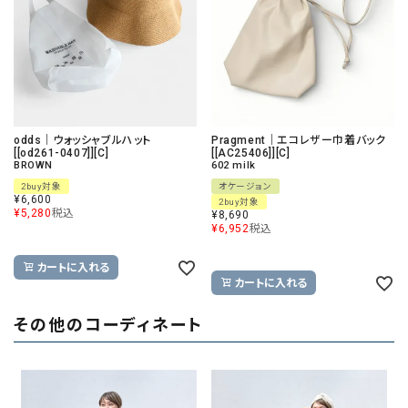
odds｜ウォッシャブルハット
Pragment｜エコレザー巾着バック
[[od261-0407]][C]
[[AC25406]][C]
BROWN
602 milk
2buy対象
オケージョン
¥
6,600
2buy対象
¥
5,280
税込
¥
8,690
¥
6,952
税込
カートに入れる
カートに入れる
その他のコーディネート