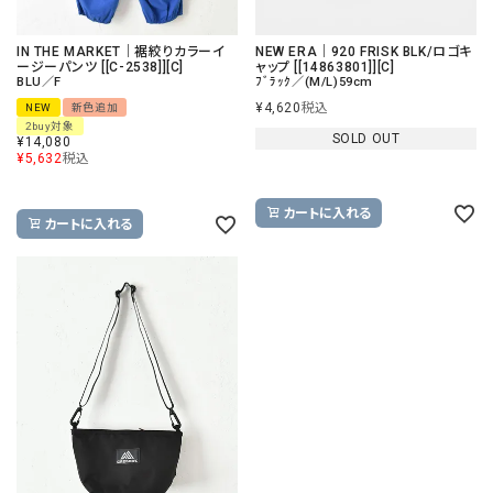
IN THE MARKET｜裾絞りカラーイ
NEW ERA｜920 FRISK BLK/ロゴキ
ージーパンツ [[C-2538]][C]
ャップ [[14863801]][C]
BLU／F
ﾌﾞﾗｯｸ／(M/L)59cm
¥
4,620
税込
NEW
新色追加
2buy対象
SOLD OUT
¥
14,080
¥
5,632
税込
カートに入れる
カートに入れる