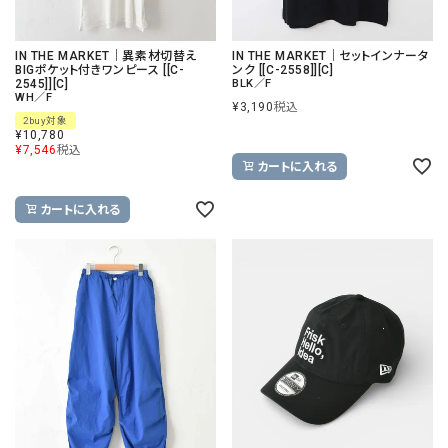
IN THE MARKET｜異素材切替え
IN THE MARKET｜セットインナータ
BIGポケット付きワンピース [[C-
ンク [[C-2558]][C]
2545]][C]
BLK／F
WH／F
¥
3,190
税込
2buy対象
¥
10,780
¥
7,546
税込
カートに入れる
カートに入れる