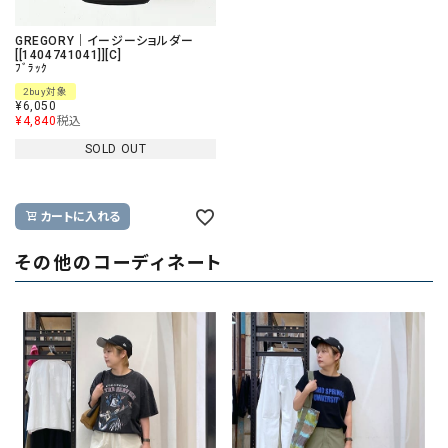
GREGORY｜イージーショルダー
[[1404741041]][C]
ﾌﾞﾗｯｸ
2buy対象
¥
6,050
¥
4,840
税込
SOLD OUT
カートに入れる
その他のコーディネート