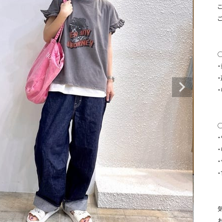
タンクトップ・キャミソール
ジャ
こ
グッ
その他のパンツ
パンツ
デニムパンツ
ロング・マキシ丈
デニムパンツ
ロング・マキシ丈
◯
ツ
その他のパンツ
その他スカート
その他スカート
トッ
ワン
ジャケット
サロ
ジャケット
すべて見る
コート
バッグ
ジャ
コート
ガウン
シューズ
グッ
・
その他アウター
アクセサリー
すべて見る
バッグ
靴
帽子