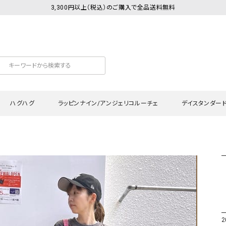
3,300円以上（税込）のご購入で全品送料無料
ハグハグ
ラッピンナイン/アンジェリコルーチェ
デイスタンダー
カットソー
Tシャツ・カットソー
ワンピース
Tシャツ・カットソー
ワンピース
トッ
プ・キャミソール
シャツ・ブラウス
チュニック
カーディガン・ベスト
チュニック
ワン
ン・ベスト
カーディガン
シャツ・ブラウス
パン
ラウス
ベスト
スウェット・パーカー
サロ
・パーカー
ニット
ニット
スカ
2