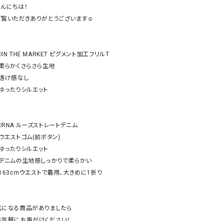
ケット・アウター
Our.（アワードット）
Hymn LIPA（ヒムリパ）
んにちは！

ご覧いただきありがとうございます☺︎

ズ
Wrapin nine9（ラッピンナイン）
W（ラッピンナイン）
ロング・マキシ丈
day standard（デイスタンダード）
10t'ena (トテナ)
その他スカート
IN THE MARKET ピグメント加工フリルT

・柔らかくさらさら生地

プス
・透け感なし

08mab(ゼロハチマブ)
Johnbull（ジョンブル）
ピース・チュニック
・ゆったりシルエット

すべて見る
1%（イチ パーセント）
LAOCOONTE（ラオコンテ）
ペット・オーバーオール
1 metre carre（アンメートルキャレ ）
LAURA DI MAGGIO（ロ
ケット・アウター
◯RNA ルーズストレートデニム

オ）
ズ
ウエストゴム(前ボタン)

120%lino（ワンハンドレッドトゥエンティ
le camouflage tribe
・ゆったりシルエット

ーパーセントリノ）
トライブ）
・デニムの生地感しっかりで柔らかい

adidas（アディダス）
Lallia Mu（ラリア ムー）
・163cmウエストで着用、大きめに1折り

ASFVLT（アスファルト）
mizuiro ind（ミズイロ イ
Ampersand（アンパサンド）
MICALLE MICALLE（ミ
気になる商品がありましたら

Antiquite's（アンティークス）
NATURAL LAUNDRY（
お気軽にお声がけください！
