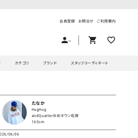
会員登録
お問合せ
ご利用案内
person
shopping_cart
favorite_outline
ド
カテゴリ
ブランド
スタッフコーディネート
プス
ハグハグ
ワンピース
OMEKASI（オメカシ）
ピース・チュニック
ラッピンナイン/アンジェリコルーチェ
チュニック
OMEKASI+（オメカシプラス
たなか
HugHug
ツ
hagumu（ハグム）
Number18（オハコ）
andQuarterゆめタウン佐賀
ペット・オーバーオール
her.（ハードット）
in the Market（インザマ
163cm
ート
and quarter（アンドクウォーター）
HUMS（ハムズ）
026/06/06