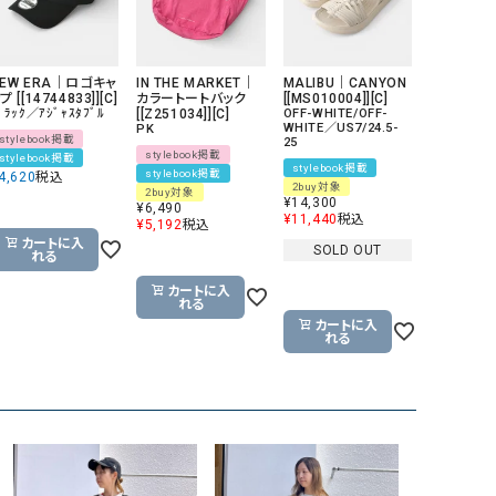
NEW ERA｜ロゴキャ
IN THE MARKET｜
MALIBU｜CANYON
プ [[14744833]][C]
カラートートバック
[[MS010004]][C]
ﾞﾗｯｸ／ｱｼﾞｬｽﾀﾌﾞﾙ
[[Z251034]][C]
OFF-WHITE/OFF-
WHITE／US7/24.5-
PK
stylebook掲載
25
stylebook掲載
stylebook掲載
stylebook掲載
stylebook掲載
4,620
税込
2buy対象
2buy対象
¥
14,300
¥
6,490
¥
11,440
税込
¥
5,192
税込
カートに入
SOLD OUT
れる
カートに入
れる
カートに入
れる