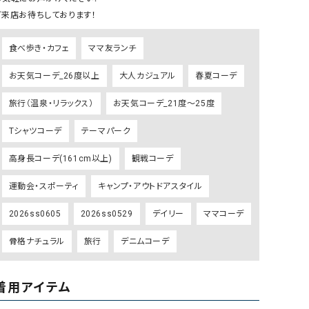
リー）
ご来店お待ちしております！
Audition（オーディション）
ORDINARY FITS（オーデ
食べ歩き・カフェ
ママ友ランチ
ツ）
blue willow（ブルーウィロー）
Osmosis（オズモシス）
お天気コーデ_26度以上
大人カジュアル
春夏コーデ
blue willow（ブルーウィロー）
prit（プリット）
旅行（温泉・リラックス）
お天気コーデ_21度～25度
CUBE SUGAR（キューブシュガー）
PUMA（プーマ）
Tシャツコーデ
テーマパーク
CONVERSE ALL STAR（コンバースオー
Risley（リズレー）
ルスター）
高身長コーデ(161cm以上)
観戦コーデ
Champion（チャンピオン）
RED CARD（レッドカード）
運動会・スポーティ
キャンプ・アウトドアスタイル
DENIM DUNGAREE（デニムダンガリー）
SO（エスオー）
2026ss0605
2026ss0529
デイリー
ママコーデ
Deck（ディック）
SUN VALLEY（サンバレー）
骨格ナチュラル
旅行
デニムコーデ
EVOL（イーボル）
SCOTCH&SODA（スコッチ
ダ）
Emma Taylor（エマテイラー）
SUGAR ROSE（シュガーロ
着用アイテム
FLAVOR TEE（フレーバーティー）
squady by graphite（ス