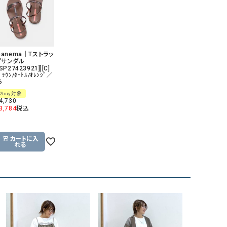
GO TO HOLLYWOOD（ゴートゥーハリウ
THIRTY（サーティ）
ッド）
G-STAR RAW（ジースターロウ）
tumugu:（ツムグ）
panema｜Tストラッ
GOOD SPEED（グッドスピード）
un cinq（アンサンク）
プサンダル
[SP27423921]][C]
GAIMO（ガイモ）
UNIVERSAL OVERAL
ﾞﾗｳﾝ/ﾀｰﾄﾙ/ｵﾚﾝｼﾞ／
6
オーバーオール）
2buy対象
4,730
GRAMICCI（グラミチ）
USU GALLERY（ユーエ
3,784
税込
ー）
（ｇ） （グラム）
upper hights（アッパーハ
カートに入
れる
Gives a sense of fullment
+phenix（フェニックス）
HUNTER（ハンター）
WILD THINGS（ワイルド
ICHI（イチ）
ILIMA（イリマ）