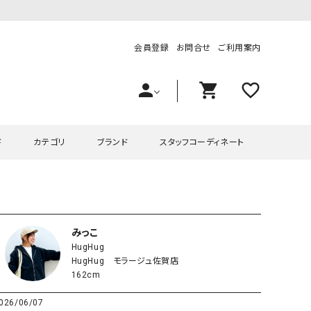
会員登録
お問合せ
ご利用案内
person
shopping_cart
favorite_outline
ド
カテゴリ
ブランド
スタッフコーディネート
プス
ハグハグ
ワンピース
OMEKASI（オメカシ）
ピース・チュニック
ラッピンナイン/アンジェリコルーチェ
チュニック
OMEKASI+（オメカシプラス
みっこ
HugHug
ツ
hagumu（ハグム）
Number18（オハコ）
HugHug モラージュ佐賀店
ペット・オーバーオール
her.（ハードット）
in the Market（インザマ
162cm
ート
and quarter（アンドクウォーター）
HUMS（ハムズ）
026/06/07