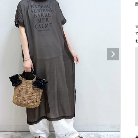
タンクトップ・キャミソール
ジャ
グッ
その他のパンツ
パンツ
デニムパンツ
ロング・マキシ丈
デニムパンツ
ロング・マキシ丈
ツ
その他のパンツ
その他スカート
その他スカート
トッ
ワン
ジャケット
サロ
ジャケット
すべて見る
コート
バッグ
ジャ
コート
ガウン
シューズ
グッ
その他アウター
アクセサリー
すべて見る
バッグ
靴
帽子