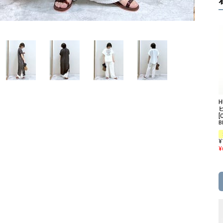
ソックス・その他雑貨
貨
ピ
[
B
¥
¥