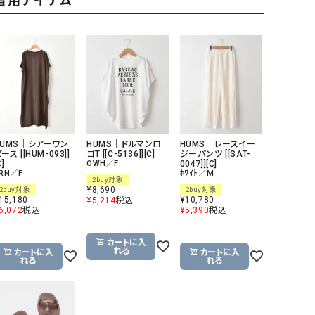
着用アイテム
リー）
Audition（オーディション）
ORDINARY FITS（オーデ
ツ）
blue willow（ブルーウィロー）
Osmosis（オズモシス）
blue willow（ブルーウィロー）
prit（プリット）
CUBE SUGAR（キューブシュガー）
PUMA（プーマ）
CONVERSE ALL STAR（コンバースオー
Risley（リズレー）
HUMS｜シアーワン
HUMS｜ドルマンロ
HUMS｜レースイー
ース [[HUM-093]]
ゴT [[C-5136]][C]
ジーパンツ [[SAT-
ルスター）
C]
OWH／F
0047]][C]
RN／F
ﾎﾜｲﾄ／M
Champion（チャンピオン）
RED CARD（レッドカード）
2buy対象
¥
8,690
2buy対象
2buy対象
15,180
¥
10,780
¥
5,214
税込
DENIM DUNGAREE（デニムダンガリー）
SO（エスオー）
6,072
税込
¥
5,390
税込
Deck（ディック）
SUN VALLEY（サンバレー）
カートに入
EVOL（イーボル）
SCOTCH&SODA（スコッチ
れる
カートに入
カートに入
れる
れる
ダ）
Emma Taylor（エマテイラー）
SUGAR ROSE（シュガーロ
FLAVOR TEE（フレーバーティー）
squady by graphite（ス