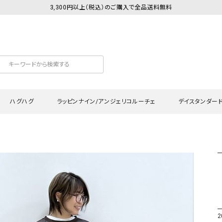
3,300円以上（税込）のご購入で全品送料無料
ハグハグ
ラッピンナイン/アンジェリコルーチェ
デイスタンダー
カットソー
Tシャツ・カットソー
ワンピース
Tシャツ・カットソー
ワンピース
トッ
プ・キャミソール
シャツ・ブラウス
チュニック
カーディガン・ベスト
チュニック
ワン
ン・ベスト
カーディガン
シャツ・ブラウス
パン
ラウス
ベスト
スウェット・パーカー
サロ
・パーカー
ニット
ニット
スカ
2