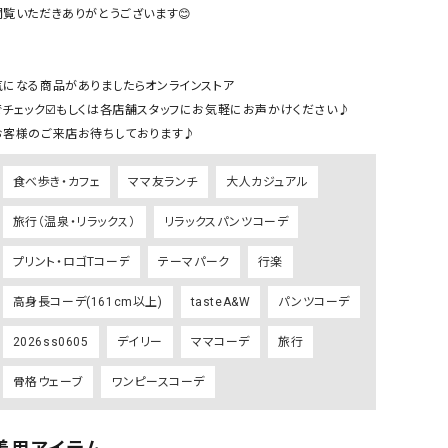
ケット・アウター
Our.（アワードット）
Hymn LIPA（ヒムリパ）
閲覧いただきありがとうございます😊

ズ
Wrapin nine9（ラッピンナイン）
W（ラッピンナイン）
ロング・マキシ丈
day standard（デイスタンダード）
10t'ena (トテナ)
気になる商品がありましたらオンラインストア

その他スカート
でチェック☑️もしくは各店舗スタッフにお気軽にお声かけください♪

お客様のご来店お待ちしております♪
プス
08mab(ゼロハチマブ)
Johnbull（ジョンブル）
ピース・チュニック
食べ歩き・カフェ
ママ友ランチ
大人カジュアル
すべて見る
1%（イチ パーセント）
LAOCOONTE（ラオコンテ）
ペット・オーバーオール
旅行（温泉・リラックス）
リラックスパンツコーデ
1 metre carre（アンメートルキャレ ）
LAURA DI MAGGIO（ロ
ケット・アウター
オ）
プリント・ロゴTコーデ
テーマパーク
行楽
ズ
120%lino（ワンハンドレッドトゥエンティ
le camouflage tribe
高身長コーデ(161cm以上)
tasteA&W
パンツコーデ
ーパーセントリノ）
トライブ）
2026ss0605
デイリー
ママコーデ
旅行
adidas（アディダス）
Lallia Mu（ラリア ムー）
ASFVLT（アスファルト）
mizuiro ind（ミズイロ イ
骨格ウェーブ
ワンピースコーデ
Ampersand（アンパサンド）
MICALLE MICALLE（ミ
Antiquite's（アンティークス）
NATURAL LAUNDRY（