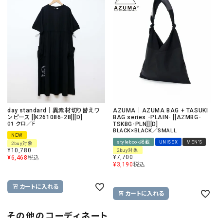
day standard｜異素材切り替えワ
AZUMA｜AZUMA BAG + TASUKI
ンピース [[K261086-28]][D]
BAG series -PLAIN- [[AZMBG-
01 クロ／F
TSKBG-PLN]][D]
BLACK×BLACK／SMALL
NEW
stylebook掲載
UNISEX
MEN'S
2buy対象
¥
10,780
2buy対象
¥
7,700
¥
6,468
税込
¥
3,190
税込
カートに入れる
カートに入れる
その他のコーディネート