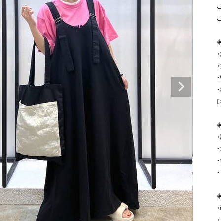
タンクトップ・キャミソール
ジャ
こ
グッ
その他のパンツ
パンツ
デニムパンツ
ロング・マキシ丈
デニムパンツ
ロング・マキシ丈
ツ
その他のパンツ
その他スカート
その他スカート
トッ
ワン
ジャケット
サロ
ジャケット
すべて見る
コート
バッグ
ジャ
コート
ガウン
シューズ
グッ
その他アウター
アクセサリー
・
すべて見る
・
バッグ
靴
◈
帽子
・