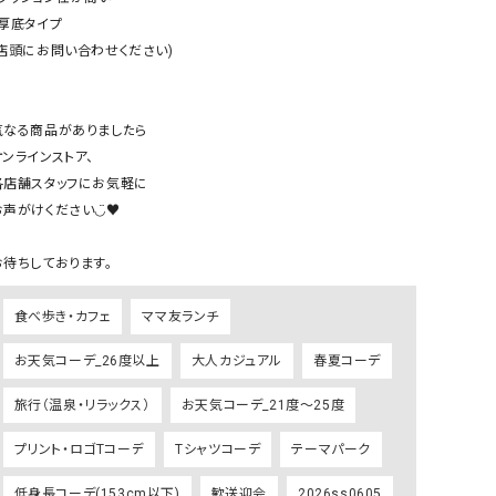
リー）
厚底タイプ

(店頭にお問い合わせください)

Audition（オーディション）
ORDINARY FITS（オーデ
ツ）
blue willow（ブルーウィロー）
Osmosis（オズモシス）
気なる商品がありましたら

blue willow（ブルーウィロー）
prit（プリット）
ンラインストア、

各店舗スタッフにお気軽に

CUBE SUGAR（キューブシュガー）
PUMA（プーマ）
声がけください◡̈♥︎

CONVERSE ALL STAR（コンバースオー
Risley（リズレー）
ルスター）
Champion（チャンピオン）
RED CARD（レッドカード）
食べ歩き・カフェ
ママ友ランチ
DENIM DUNGAREE（デニムダンガリー）
SO（エスオー）
Deck（ディック）
SUN VALLEY（サンバレー）
お天気コーデ_26度以上
大人カジュアル
春夏コーデ
EVOL（イーボル）
SCOTCH&SODA（スコッチ
旅行（温泉・リラックス）
お天気コーデ_21度～25度
ダ）
プリント・ロゴTコーデ
Tシャツコーデ
テーマパーク
Emma Taylor（エマテイラー）
SUGAR ROSE（シュガーロ
FLAVOR TEE（フレーバーティー）
squady by graphite（ス
低身長コーデ(153cm以下)
歓送迎会
2026ss0605