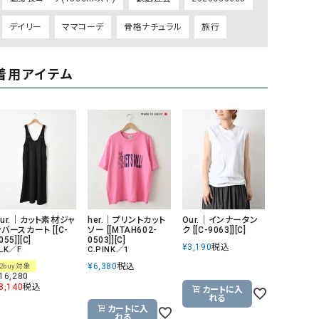
GO TO HOLLYWOOD（ゴートゥーハリウ
THIRTY（サーティ）
デイリー
ママコーデ
骨格ナチュラル
旅行
ッド）
G-STAR RAW（ジースターロウ）
tumugu:（ツムグ）
着用アイテム
GOOD SPEED（グッドスピード）
un cinq（アンサンク）
GAIMO（ガイモ）
UNIVERSAL OVERAL
オーバーオール）
GRAMICCI（グラミチ）
USU GALLERY（ユーエ
ー）
（ｇ） （グラム）
upper hights（アッパーハ
Gives a sense of fullment
+phenix（フェニックス）
Our.｜カット素材ジャ
her.｜プリントカット
Our.｜インナータン
HUNTER（ハンター）
WILD THINGS（ワイルド
バースカート [[C-
ソー [[MTAH602-
ク [[C-9063]][C]
055]][C]
0503]][C]
¥
3,190
税込
LK／F
C.PINK／1
ICHI（イチ）
¥
6,380
税込
2buy対象
ILIMA（イリマ）
16,280
8,140
税込
カートに入
れる
カートに入
れる