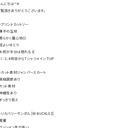
ケット・アウター
Our.（アワードット）
Hymn LIPA（ヒムリパ）
んにちは꙳𖤐

ご覧頂きありがとうございます。

ズ
Wrapin nine9（ラッピンナイン）
W（ラッピンナイン）
ロング・マキシ丈
day standard（デイスタンダード）
10t'ena (トテナ)
◈プリントカットソー

その他スカート
・薄手の生地

・柔らかく着心地◎

プス
・程よいゆとり

08mab(ゼロハチマブ)
Johnbull（ジョンブル）
ピース・チュニック
・お尻が半分は隠れる丈

すべて見る
1%（イチ パーセント）
LAOCOONTE（ラオコンテ）
▷▷2、8枚目からTシャツメインでUP

ペット・オーバーオール
1 metre carre（アンメートルキャレ ）
LAURA DI MAGGIO（ロ
ケット・アウター
◈カット素材ジャンパースカート

オ）
ズ
・肩紐調節あり

120%lino（ワンハンドレッドトゥエンティ
le camouflage tribe
カット素材

ーパーセントリノ）
トライブ）
・伸縮性あり

adidas（アディダス）
Lallia Mu（ラリア ムー）
すっきり見え

ASFVLT（アスファルト）
mizuiro ind（ミズイロ イ
リカバリーサンダル [W-BUCKLE2]

Ampersand（アンパサンド）
MICALLE MICALLE（ミ
軽量

Antiquite's（アンティークス）
NATURAL LAUNDRY（
・クッション性が高い
