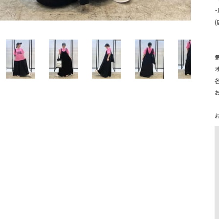
ソックス・その他雑貨
・
貨
オ
お