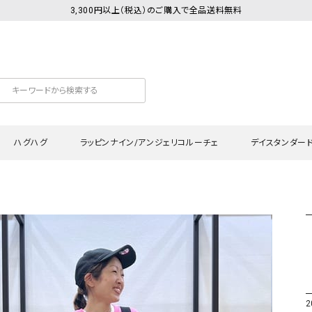
3,300円以上（税込）のご購入で全品送料無料
ハグハグ
ラッピンナイン/アンジェリコルーチェ
デイスタンダー
カットソー
Tシャツ・カットソー
ワンピース
Tシャツ・カットソー
ワンピース
トッ
プ・キャミソール
シャツ・ブラウス
チュニック
カーディガン・ベスト
チュニック
ワン
ン・ベスト
カーディガン
シャツ・ブラウス
パン
ラウス
ベスト
スウェット・パーカー
サロ
・パーカー
ニット
ニット
スカ
2