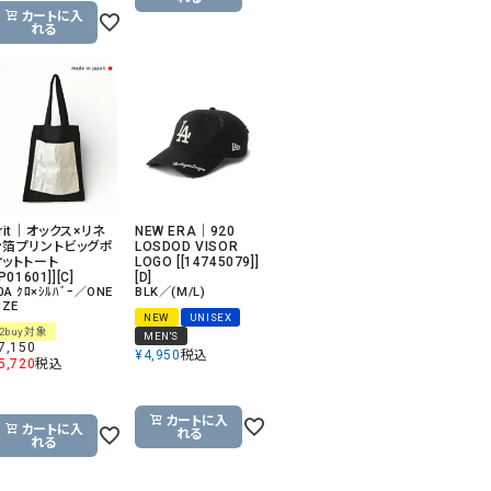
カートに入
れる
rit｜オックス×リネ
NEW ERA｜920
ン箔プリントビッグポ
LOSDOD VISOR
ケットトート
LOGO [[14745079]]
[P01601]][C]
[D]
0A ｸﾛ×ｼﾙﾊﾞｰ／ONE
BLK／(M/L)
IZE
NEW
UNISEX
2buy対象
MEN'S
7,150
¥
4,950
税込
5,720
税込
カートに入
カートに入
れる
れる