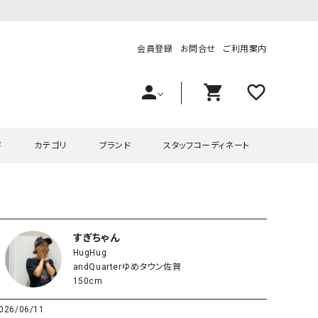
会員登録
お問合せ
ご利用案内
person
shopping_cart
favorite_outline
ド
カテゴリ
ブランド
スタッフコーディネート
プス
ハグハグ
ワンピース
OMEKASI（オメカシ）
ピース・チュニック
ラッピンナイン/アンジェリコルーチェ
チュニック
OMEKASI+（オメカシプラス
すぎちゃん
HugHug
ツ
hagumu（ハグム）
Number18（オハコ）
andQuarterゆめタウン佐賀
ペット・オーバーオール
her.（ハードット）
in the Market（インザマ
150cm
ート
and quarter（アンドクウォーター）
HUMS（ハムズ）
026/06/11