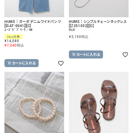
HUMS｜ガーゼデニムワイドパンツ
HUMS｜シンプルチェーンネックレス
[[SAT-0041]][C]
[[Z251032]][C]
ﾕｰｽﾞﾄﾞﾌﾞﾘｰﾁ／M
SLV
¥
3,190
税込
2buy対象
¥
14,080
¥
7,040
税込
カートに入れる
カートに入れる