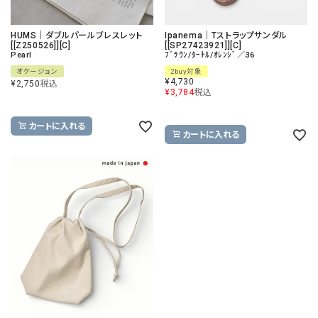
HUMS｜ダブルパールブレスレット
Ipanema｜Tストラップサンダル
[[Z250526]][C]
[[SP27423921]][C]
Pearl
ﾌﾞﾗｳﾝ/ﾀｰﾄﾙ/ｵﾚﾝｼﾞ／36
オケージョン
2buy対象
¥
4,730
¥
2,750
税込
¥
3,784
税込
カートに入れる
カートに入れる