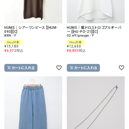
HUMS｜シアーワンピース [[HUM-
HUMS｜裾ドロストロゴプルオーバ
093]][C]
ー [[HU-PO-21]][C]
BRN／F
02.off/grayge／F
2buy対象
2buy対象
¥
15,180
¥
12,650
¥
6,072
税込
¥
8,855
税込
カートに入れる
カートに入れる