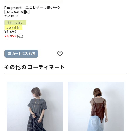
Pragment｜エコレザー巾着バック
[[AC25406]][C]
602 milk
オケージョン
2buy対象
¥
8,690
¥
6,952
税込
カートに入れる
その他のコーディネート