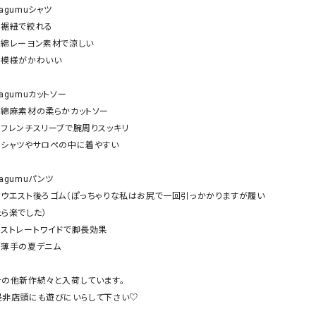
ケット・アウター
Our.（アワードット）
Hymn LIPA（ヒムリパ）
agumuシャツ

︎裾紐で絞れる

ズ
Wrapin nine9（ラッピンナイン）
W（ラッピンナイン）
⚪︎綿レーヨン素材で涼しい

ロング・マキシ丈
day standard（デイスタンダード）
10t'ena (トテナ)
⚪︎模様がかわいい

その他スカート
agumuカットソー

プス
⚪︎綿麻素材の柔らかカットソー

08mab(ゼロハチマブ)
Johnbull（ジョンブル）
ピース・チュニック
⚪︎フレンチスリーブで腕周りスッキリ

すべて見る
1%（イチ パーセント）
LAOCOONTE（ラオコンテ）
⚪︎シャツやサロペの中に着やすい 

ペット・オーバーオール
1 metre carre（アンメートルキャレ ）
LAURA DI MAGGIO（ロ
ケット・アウター
agumuパンツ

オ）
ズ
⚪︎ウエスト後ろゴム（ぽっちゃりな私はお尻で一回引っかかりますが履い
120%lino（ワンハンドレッドトゥエンティ
le camouflage tribe
ら楽でした）

ーパーセントリノ）
トライブ）
⚪︎ストレートワイドで脚長効果

adidas（アディダス）
Lallia Mu（ラリア ムー）
⚪︎薄手の夏デニム

ASFVLT（アスファルト）
mizuiro ind（ミズイロ イ
その他新作続々と入荷しています。

Ampersand（アンパサンド）
MICALLE MICALLE（ミ
是非店頭にも遊びにいらして下さい♡

Antiquite's（アンティークス）
NATURAL LAUNDRY（