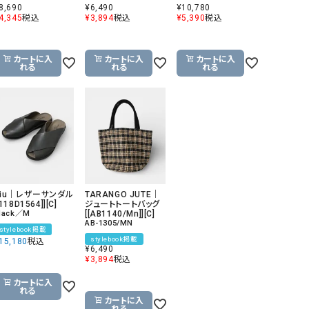
8,690
¥
6,490
¥
10,780
4,345
税込
¥
3,894
税込
¥
5,390
税込
カートに入
カートに入
カートに入
れる
れる
れる
Diu｜レザーサンダル
TARANGO JUTE｜
[118D1564]][C]
ジュートトートバッグ
lack／M
[[AB1140/Mn]][C]
AB-1305/MN
stylebook掲載
stylebook掲載
15,180
税込
¥
6,490
¥
3,894
税込
カートに入
れる
カートに入
れる