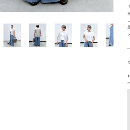
ソックス・その他雑貨
貨
@
-
そ