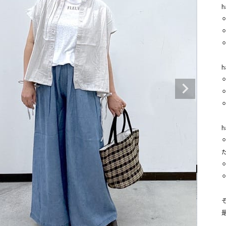
タンクトップ・キャミソール
ジャ
h
⚪
グッ
その他のパンツ
パンツ
デニムパンツ
ロング・マキシ丈
デニムパンツ
ロング・マキシ丈
h
ツ
その他のパンツ
その他スカート
その他スカート
トッ
ワン
ジャケット
サロ
ジャケット
すべて見る
コート
バッグ
ジャ
h
コート
ガウン
シューズ
グッ
その他アウター
アクセサリー
た
すべて見る
バッグ
靴
帽子