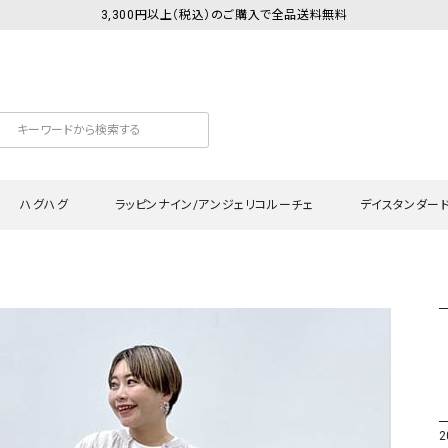
3,300円以上（税込）のご購入で全品送料無料
ハグハグ
ラッピンナイン/アンジェリコルーチェ
デイスタンダー
カットソー
Tシャツ・カットソー
ワンピース
Tシャツ・カットソー
ワンピース
トッ
プ・キャミソール
シャツ・ブラウス
チュニック
カーディガン・ベスト
チュニック
ワン
ン・ベスト
カーディガン
シャツ・ブラウス
パン
ラウス
ベスト
スウェット・パーカー
サロ
・パーカー
ニット
ニット
スカ
2