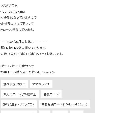
リー）
インスタグラム

hughug_nakana

Audition（オーディション）
ORDINARY FITS（オーデ
日々更新頑張っていますので

ツ）
是非参考にされて下さい♡

blue willow（ブルーウィロー）
Osmosis（オズモシス）
フォローお待ちしています。

blue willow（ブルーウィロー）
prit（プリット）
---------なかな6月のお休み--------------

CUBE SUGAR（キューブシュガー）
PUMA（プーマ）
日曜日、祝日お休み頂いております。

CONVERSE ALL STAR（コンバースオー
Risley（リズレー）
の他9（火）17（水）18（木）27（土）お休みです。

ルスター）
Champion（チャンピオン）
RED CARD（レッドカード）
10時〜17時30分出勤予定

木の葉モール橋本店でお待ちしています♡
DENIM DUNGAREE（デニムダンガリー）
SO（エスオー）
Deck（ディック）
SUN VALLEY（サンバレー）
食べ歩き・カフェ
ママ友ランチ
EVOL（イーボル）
SCOTCH&SODA（スコッチ
お天気コーデ_26度以上
春夏コーデ
ダ）
Emma Taylor（エマテイラー）
SUGAR ROSE（シュガーロ
旅行（温泉・リラックス）
中間身長コーデ(154cm-160cm)
FLAVOR TEE（フレーバーティー）
squady by graphite（ス