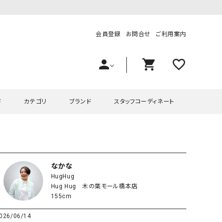
会員登録
お問合せ
ご利用案内
person
shopping_cart
favorite_outline
ド
カテゴリ
ブランド
スタッフコーディネート
プス
ハグハグ
ワンピース
OMEKASI（オメカシ）
ピース・チュニック
ラッピンナイン/アンジェリコルーチェ
チュニック
OMEKASI+（オメカシプラス
なかな
HugHug
ツ
hagumu（ハグム）
Number18（オハコ）
Hug Hug 木の葉モール橋本店
ペット・オーバーオール
her.（ハードット）
in the Market（インザマ
155cm
ート
and quarter（アンドクウォーター）
HUMS（ハムズ）
026/06/14