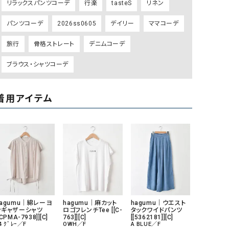
リラックスパンツコーデ
行楽
tasteS
リネン
GO TO HOLLYWOOD（ゴートゥーハリウ
THIRTY（サーティ）
パンツコーデ
2026ss0605
デイリー
ママコーデ
ッド）
G-STAR RAW（ジースターロウ）
tumugu:（ツムグ）
旅行
骨格ストレート
デニムコーデ
GOOD SPEED（グッドスピード）
un cinq（アンサンク）
ブラウス・シャツコーデ
GAIMO（ガイモ）
UNIVERSAL OVERAL
オーバーオール）
着用アイテム
GRAMICCI（グラミチ）
USU GALLERY（ユーエ
ー）
（ｇ） （グラム）
upper hights（アッパーハ
Gives a sense of fullment
+phenix（フェニックス）
HUNTER（ハンター）
WILD THINGS（ワイルド
ICHI（イチ）
ILIMA（イリマ）
hagumu｜綿レーヨ
hagumu｜麻カット
hagumu｜ウエスト
ンギャザーシャツ
ロゴフレンチTee [[C-
タックワイドパンツ
[CPMA-7938]][C]
763]][C]
[[5362181]][C]
4 ｸﾞﾚｰ／F
OWH／F
A BLUE／F