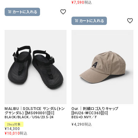
¥
7,590
税込
カートに入れる
カートに入れる
MALIBU｜SOLSTICE サンダル(トン
Our.｜刺繍ロゴ入りキャップ
グサンダル) [[MS090001]][C]
[[HU26-WCC363]][C]
BLACK/BLACK／US6/23.5-24
BEG×D.NVY／F
¥
4,290
税込
2buy対象
¥
14,300
¥
10,010
税込