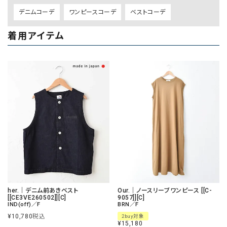
デニムコーデ
ワンピースコーデ
ベストコーデ
着用アイテム
her.｜デニム前あきベスト
Our.｜ノースリーブワンピース [[C-
[[CE3VE260502]][C]
9057]][C]
IND(off)／F
BRN／F
¥
10,780
税込
2buy対象
¥
15,180