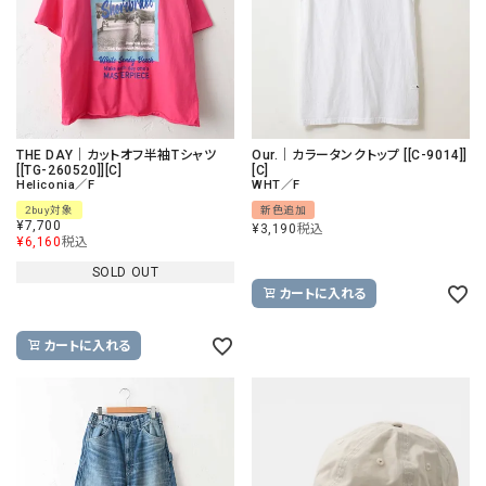
THE DAY｜カットオフ半袖Tシャツ
Our.｜カラータンクトップ [[C-9014]]
[[TG-260520]][C]
[C]
Heliconia／F
WHT／F
2buy対象
新色追加
¥
7,700
¥
3,190
税込
¥
6,160
税込
SOLD OUT
カートに入れる
カートに入れる