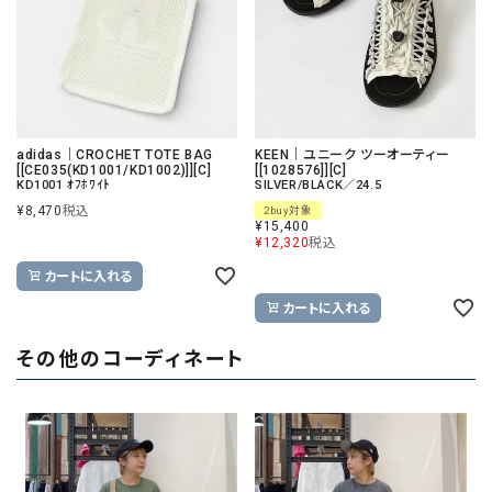
adidas｜CROCHET TOTE BAG
KEEN｜ユニーク ツーオーティー
[[CE035(KD1001/KD1002)]][C]
[[1028576]][C]
KD1001 ｵﾌﾎﾜｲﾄ
SILVER/BLACK／24.5
¥
8,470
税込
2buy対象
¥
15,400
¥
12,320
税込
カートに入れる
カートに入れる
その他のコーディネート