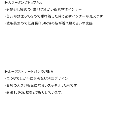
▶︎カラータンクトップ/our.

・身幅少し細めの、生地柔らかい綿素材のインナー

・首元が詰まってるので重ね着した時に必ずインナーが見えます

・丈も長めので低身長(150㎝)の私が着て腰ぐらいの丈感　　

▶︎ルーズストレートパンツ/RNA

・まつやでしか手に入らない別注デザイン

・お尻の大きさも気にならいスッキリした形です

・身長150㎝、裾を2つ折りしています。
