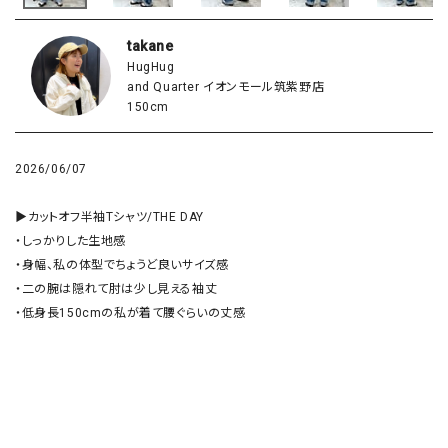
takane
HugHug
and Quarter イオンモール筑紫野店
150cm
2026/06/07
▶︎カットオフ半袖Tシャツ/THE DAY

・しっかりした生地感

・身幅、私の体型でちょうど良いサイズ感　

・二の腕は隠れて肘は少し見える袖丈

・低身長150cmの私が着て腰ぐらいの丈感
