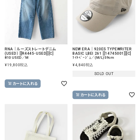
RNA｜ルーズストレートデニム
NEW ERA｜920ES TYPEWRITER
(USED） [[R4445-USED]][C]
BASIC LBEI 261 [[14745001]][C]
810 USED／M
ﾗｲﾄﾍﾞｰｼﾞｭ／(M/L)59cm
¥
19,800
税込
¥
4,840
税込
SOLD OUT
カートに入れる
カートに入れる