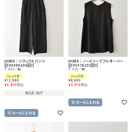
HUMS｜リラックスパンツ
HUMS｜ノースリーブプルオーバー
[[33339A234]][C]
[[33337A232]][C]
ﾌﾞﾗｯｸ／M
ﾌﾞﾗｯｸ／M
2buy対象
2buy対象
¥
12,980
¥
8,690
¥
6,490
税込
¥
3,476
税込
SOLD OUT
カートに入れる
カートに入れる