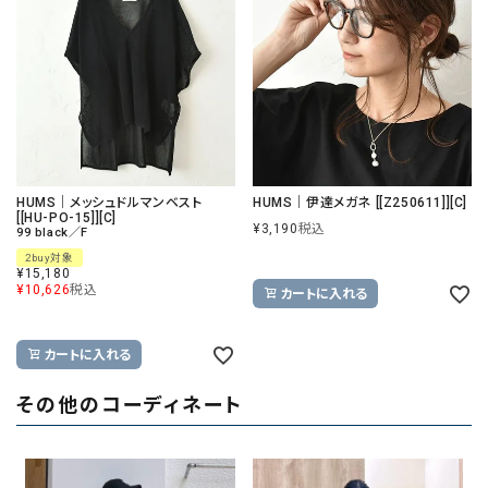
HUMS｜メッシュドルマンベスト
HUMS｜伊達メガネ [[Z250611]][C]
[[HU-PO-15]][C]
¥
3,190
税込
99 black／F
2buy対象
¥
15,180
¥
10,626
税込
カートに入れる
カートに入れる
その他のコーディネート