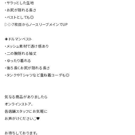
・サラッとした生地

・お尻が隠れる長さ

・ベストとしても◎

▷▷7枚目からノースリーブメインでUP

◈ドルマンベスト

・メッシュ素材で透け感あり

・二の腕隠れる袖丈

・ゆったり着れる

・後ろ長くお尻が隠れる長さ

・タンクやTシャツなど重ね着コーデも◎

気なる商品がありましたら

オンラインストア、

各店舗スタッフにお気軽に

お声がけください◡̈♥︎
