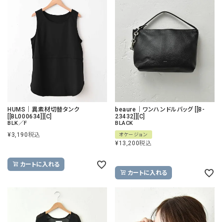
HUMS｜異素材切替タンク
beaure｜ワンハンドルバッグ [[B-
[[BL000634]][C]
23432]][C]
BLK／F
BLACK
¥
3,190
税込
オケージョン
¥
13,200
税込
カートに入れる
カートに入れる