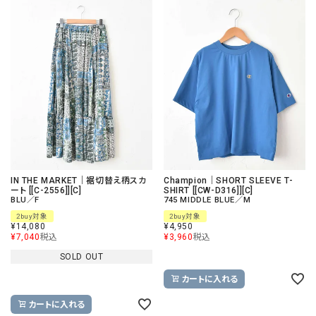
IN THE MARKET｜裾切替え柄スカ
Champion｜SHORT SLEEVE T-
ート [[C-2556]][C]
SHIRT [[CW-D316]][C]
BLU／F
745 MIDDLE BLUE／M
2buy対象
2buy対象
¥
14,080
¥
4,950
¥
7,040
税込
¥
3,960
税込
SOLD OUT
カートに入れる
カートに入れる