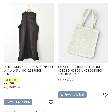
IN THE MARKET｜ミリタリーナイロ
adidas｜CROCHET TOTE BAG
ンロングジレ [[C-2539]][C]
[[CE035(KD1001/KD1002)]][C]
BLK／F
KD1001 ｵﾌﾎﾜｲﾄ
¥
8,470
税込
2buy対象
¥
9,790
¥
6,853
税込
カートに入れる
カートに入れる