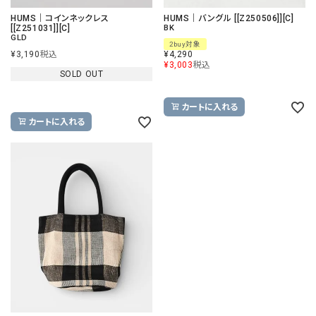
HUMS｜コインネックレス
HUMS｜バングル [[Z250506]][C]
[[Z251031]][C]
BK
GLD
2buy対象
¥
3,190
税込
¥
4,290
¥
3,003
税込
SOLD OUT
カートに入れる
カートに入れる