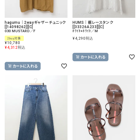
hagumu｜2wayギャザーチュニック
HUMS｜裾レースタンク
[[14098262]][C]
[[33326A233]][C]
030 MUSTARD／F
ﾎﾜｲﾄ×ﾎﾜｲﾄ／M
¥
4,290
税込
2buy対象
¥
10,780
¥
4,312
税込
カートに入れる
カートに入れる