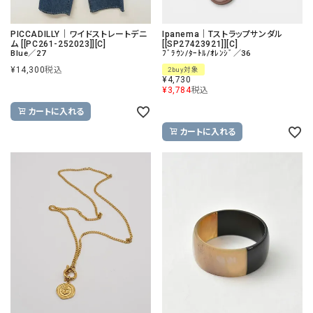
PICCADILLY｜ワイドストレートデニ
Ipanema｜Tストラップサンダル
ム [[PC261-252023]][C]
[[SP27423921]][C]
Blue／27
ﾌﾞﾗｳﾝ/ﾀｰﾄﾙ/ｵﾚﾝｼﾞ／36
¥
14,300
税込
2buy対象
¥
4,730
¥
3,784
税込
カートに入れる
カートに入れる