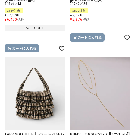
ﾌﾞﾗｯｸ／M
ﾌﾞﾗｯｸ／36
2buy対象
2buy対象
¥
12,980
¥
2,970
¥
6,490
税込
¥
2,376
税込
SOLD OUT
カートに入れる
カートに入れる
TARANGO JUTE｜ジュートフリルバ
HUMS｜2連ネックレス [[Z251042]]