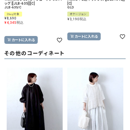
ッグ [[JLB-635]][C]
[C]
JLB-635/C
GLD
2buy対象
オケージョン
¥
8,690
¥
3,190
税込
¥
4,345
税込
カートに入れる
カートに入れる
その他のコーディネート