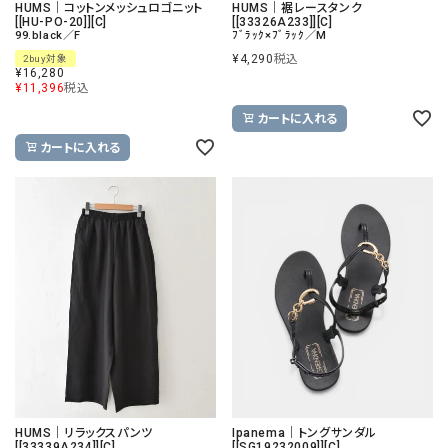
HUMS｜コットンメッシュロゴニット
HUMS｜裾レースタンク
[[HU-PO-20]][C]
[[33326A233]][C]
99.black／F
ﾌﾞﾗｯｸ×ﾌﾞﾗｯｸ／M
¥
4,290
税込
2buy対象
¥
16,280
¥
11,396
税込
カートに入れる
カートに入れる
HUMS｜リラックスパンツ
Ipanema｜トングサンダル
[[33339A234]][C]
[[SG19232009]][C]