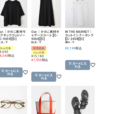
リー）
Audition（オーディション）
ORDINARY FITS（オーデ
ツ）
blue willow（ブルーウィロー）
Osmosis（オズモシス）
Our.｜かのこ素材モ
Our.｜かのこ素材ギ
IN THE MARKET｜
blue willow（ブルーウィロー）
prit（プリット）
ックネックカットソー
ャザースカート [[C-
セットインナータンク
[C-9059]][C]
9060]][C]
[[C-2558]][C]
LK／F
BLK／F
WH／F
CUBE SUGAR（キューブシュガー）
PUMA（プーマ）
¥
3,190
税込
2buy対象
新色追加
CONVERSE ALL STAR（コンバースオー
Risley（リズレー）
8,690
2buy対象
4,345
税込
¥
15,180
ルスター）
¥
7,590
税込
カートに入
Champion（チャンピオン）
RED CARD（レッドカード）
れる
カートに入
DENIM DUNGAREE（デニムダンガリー）
SO（エスオー）
れる
カートに入
れる
Deck（ディック）
SUN VALLEY（サンバレー）
EVOL（イーボル）
SCOTCH&SODA（スコッチ
ダ）
Emma Taylor（エマテイラー）
SUGAR ROSE（シュガーロ
FLAVOR TEE（フレーバーティー）
squady by graphite（ス