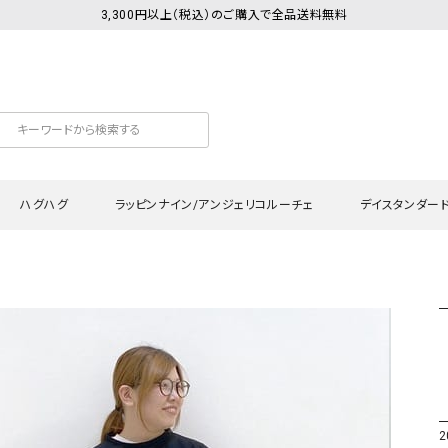
3,300円以上（税込）のご購入で全品送料無料
ハグハグ
ラッピンナイン/アンジェリコルーチェ
デイスタンダー
カットソー
Tシャツ・カットソー
ワンピース
Tシャツ・カットソー
ワンピース
トッ
プ・キャミソール
シャツ・ブラウス
チュニック
カーディガン・ベスト
チュニック
ワン
ン・ベスト
カーディガン
シャツ・ブラウス
パン
ラウス
ベスト
スウェット・パーカー
サロ
・パーカー
ニット
ニット
スカ
2