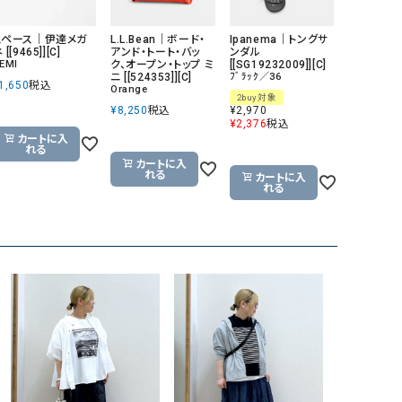
GO TO HOLLYWOOD（ゴートゥーハリウ
THIRTY（サーティ）
スペース｜伊達メガ
L.L.Bean｜ボード・
Ipanema｜トングサ
ッド）
 [[9465]][C]
アンド・トート・バッ
ンダル
EMI
ク、オープン・トップ ミ
[[SG19232009]][C]
G-STAR RAW（ジースターロウ）
tumugu:（ツムグ）
ニ [[524353]][C]
ﾌﾞﾗｯｸ／36
1,650
税込
Orange
2buy対象
GOOD SPEED（グッドスピード）
un cinq（アンサンク）
¥
8,250
税込
¥
2,970
¥
2,376
税込
GAIMO（ガイモ）
UNIVERSAL OVERAL
カートに入
れる
オーバーオール）
カートに入
れる
カートに入
GRAMICCI（グラミチ）
USU GALLERY（ユーエ
れる
ー）
（ｇ） （グラム）
upper hights（アッパーハ
Gives a sense of fullment
+phenix（フェニックス）
HUNTER（ハンター）
WILD THINGS（ワイルド
ICHI（イチ）
ILIMA（イリマ）