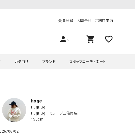
会員登録
お問合せ
ご利用案内
person
shopping_cart
favorite_outline
ド
カテゴリ
ブランド
スタッフコーディネート
プス
ハグハグ
ワンピース
OMEKASI（オメカシ）
ピース・チュニック
ラッピンナイン/アンジェリコルーチェ
チュニック
OMEKASI+（オメカシプラス
hoge
HugHug
ツ
hagumu（ハグム）
Number18（オハコ）
HugHug モラージュ佐賀店
ペット・オーバーオール
her.（ハードット）
in the Market（インザマ
155cm
ート
and quarter（アンドクウォーター）
HUMS（ハムズ）
026/06/02