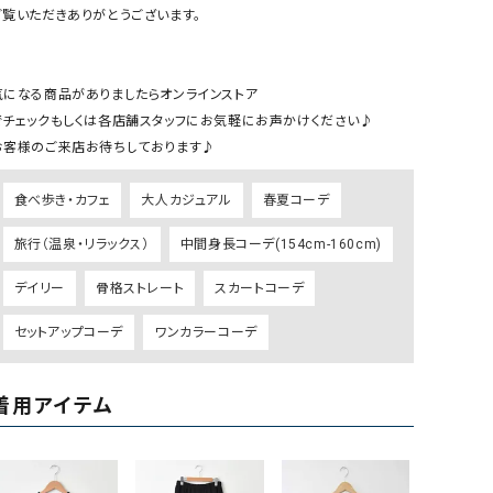
ケット・アウター
Our.（アワードット）
Hymn LIPA（ヒムリパ）
ご覧いただきありがとうございます。

ズ
Wrapin nine9（ラッピンナイン）
W（ラッピンナイン）
ロング・マキシ丈
day standard（デイスタンダード）
10t'ena (トテナ)
気になる商品がありましたらオンラインストア

その他スカート
でチェックもしくは各店舗スタッフにお気軽にお声かけください♪

プス
08mab(ゼロハチマブ)
Johnbull（ジョンブル）
ピース・チュニック
食べ歩き・カフェ
大人カジュアル
春夏コーデ
すべて見る
1%（イチ パーセント）
LAOCOONTE（ラオコンテ）
ペット・オーバーオール
旅行（温泉・リラックス）
中間身長コーデ(154cm-160cm)
1 metre carre（アンメートルキャレ ）
LAURA DI MAGGIO（ロ
ケット・アウター
オ）
デイリー
骨格ストレート
スカートコーデ
ズ
120%lino（ワンハンドレッドトゥエンティ
le camouflage tribe
セットアップコーデ
ワンカラーコーデ
ーパーセントリノ）
トライブ）
adidas（アディダス）
Lallia Mu（ラリア ムー）
着用アイテム
ASFVLT（アスファルト）
mizuiro ind（ミズイロ イ
Ampersand（アンパサンド）
MICALLE MICALLE（ミ
Antiquite's（アンティークス）
NATURAL LAUNDRY（