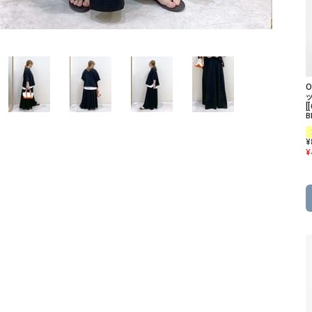
ソックス・その他雑貨
貨
[
B
¥
¥