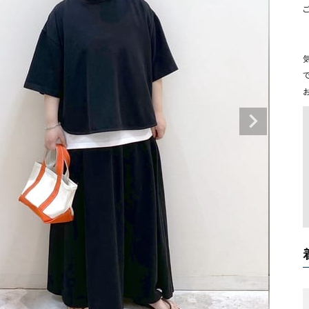
タンクトップ・キャミソール
ジャ
グッ
その他のパンツ
パンツ
デニムパンツ
ロング・マキシ丈
デニムパンツ
ロング・マキシ丈
ツ
その他のパンツ
その他スカート
その他スカート
トッ
ワン
ジャケット
サロ
ジャケット
すべて見る
コート
バッグ
ジャ
コート
ガウン
シューズ
グッ
その他アウター
アクセサリー
すべて見る
バッグ
靴
帽子