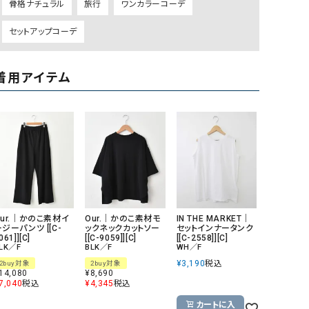
骨格ナチュラル
旅行
ワンカラーコーデ
GO TO HOLLYWOOD（ゴートゥーハリウ
THIRTY（サーティ）
セットアップコーデ
ッド）
G-STAR RAW（ジースターロウ）
tumugu:（ツムグ）
着用アイテム
GOOD SPEED（グッドスピード）
un cinq（アンサンク）
GAIMO（ガイモ）
UNIVERSAL OVERAL
オーバーオール）
GRAMICCI（グラミチ）
USU GALLERY（ユーエ
ー）
（ｇ） （グラム）
upper hights（アッパーハ
Gives a sense of fullment
+phenix（フェニックス）
Our.｜かのこ素材イ
Our.｜かのこ素材モ
IN THE MARKET｜
HUNTER（ハンター）
WILD THINGS（ワイルド
ジーパンツ [[C-
ックネックカットソー
セットインナータンク
061]][C]
[[C-9059]][C]
[[C-2558]][C]
ICHI（イチ）
LK／F
BLK／F
WH／F
¥
3,190
税込
2buy対象
2buy対象
ILIMA（イリマ）
14,080
¥
8,690
7,040
税込
¥
4,345
税込
カートに入