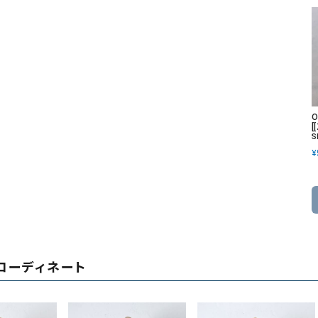
O
[
S
¥
コーディネート