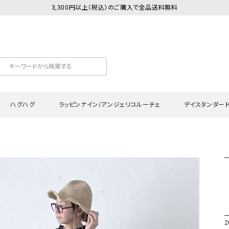
3,300円以上（税込）のご購入で全品送料無料
ハグハグ
ラッピンナイン/アンジェリコルーチェ
デイスタンダー
カットソー
Tシャツ・カットソー
ワンピース
Tシャツ・カットソー
ワンピース
トッ
プ・キャミソール
シャツ・ブラウス
チュニック
カーディガン・ベスト
チュニック
ワン
ン・ベスト
カーディガン
シャツ・ブラウス
パン
ラウス
ベスト
スウェット・パーカー
サロ
・パーカー
ニット
ニット
スカ
2