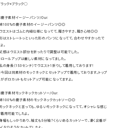
ケット・アウター
Our.（アワードット）
Hymn LIPA（ヒムリパ）
ブラック×ブラック◯

ズ
Wrapin nine9（ラッピンナイン）
W（ラッピンナイン）
◯鹿子素材イージーパンツ/Our.

ロング・マキシ丈
day standard（デイスタンダード）
10t'ena (トテナ)
・綿100%の鹿子素材のイージーパンツ◎◎

その他スカート
・ウエストはゴムと内紐仕様になってて、履きやすさ、履き心地◎◎

・形はストレートっといった形のパンツになってて、合わせやすかったで
プス
よ。

08mab(ゼロハチマブ)
Johnbull（ジョンブル）
ピース・チュニック
・丈感はウエスト部分を折ったりで調整は可能でした。

すべて見る
1%（イチ パーセント）
LAOCOONTE（ラオコンテ）
※ロールアップは厳しい素材になってました。

ペット・オーバーオール
・私の身長（153センチ）でウエスト1折りして着用しております！

1 metre carre（アンメートルキャレ ）
LAURA DI MAGGIO（ロ
ケット・アウター
※今回は同素材のモックネックとセットアップで着用しております。トップ
オ）
ズ
スがポロカットもセットアップ可能になってますよ。

120%lino（ワンハンドレッドトゥエンティ
le camouflage tribe
ーパーセントリノ）
トライブ）
◯鹿子素材モックネックカットソー/Our.

adidas（アディダス）
Lallia Mu（ラリア ムー）
・綿100%の鹿子素材のモックネックカットソー◎◎

・モックネックと言っても、ゆるいモックネックになってて、オシャレな感じ
ASFVLT（アスファルト）
mizuiro ind（ミズイロ イ
で着用可能でしたよ。

Ampersand（アンパサンド）
MICALLE MICALLE（ミ
・身幅もしっかりあり、袖丈も5分袖？くらいあるカットソーで、凄く出番が
Antiquite's（アンティークス）
NATURAL LAUNDRY（
多くなりそうなカットでしたよ。
