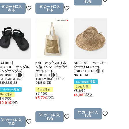
れる
カートに入
カートに入
れる
れる
ALIBU｜
prit｜オックス×リネ
SUBLIME｜ペーパー
OLSTICE サンダル
ン箔プリントビッグポ
クラッチMTハット
(トングサンダル)
ケットトート
[[SB261-0417]][C]
[MS090001]][C]
[[P01601]][C]
NATURAL
LACK/BLACK／
12B ｷﾅﾘ×ｺﾞｰﾙﾄﾞ／
stylebook掲載
S5/22.5-23
ONE SIZE
2buy対象
stylebook掲載
2buy対象
¥
8,690
¥
7,150
2buy対象
¥
6,083
税込
¥
5,720
税込
14,300
10,010
税込
カートに入
カートに入
れる
れる
カートに入
れる