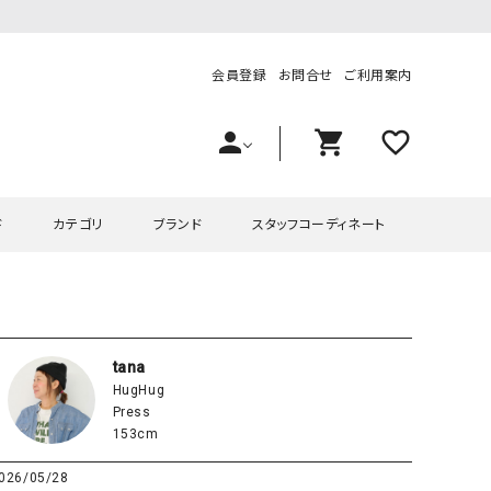
会員登録
お問合せ
ご利用案内
person
shopping_cart
favorite_outline
ド
カテゴリ
ブランド
スタッフコーディネート
プス
ハグハグ
ワンピース
OMEKASI（オメカシ）
ピース・チュニック
ラッピンナイン/アンジェリコルーチェ
チュニック
OMEKASI+（オメカシプラス
tana
HugHug
ツ
hagumu（ハグム）
Number18（オハコ）
Press
ペット・オーバーオール
her.（ハードット）
in the Market（インザマ
153cm
ート
and quarter（アンドクウォーター）
HUMS（ハムズ）
026/05/28