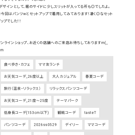
リー）
・デザインとして、裾のサイドに少しスリットが入ってる所も◎でしたよ。

※今回はパンツwとセットアップで着用してみております！凄く◎なセット
Audition（オーディション）
ORDINARY FITS（オーデ
ップでした！！

ツ）
blue willow（ブルーウィロー）
Osmosis（オズモシス）
blue willow（ブルーウィロー）
prit（プリット）
オンラインショップ、お近くの店舗へのご来店お待ちしておりますm(_ 
)m
CUBE SUGAR（キューブシュガー）
PUMA（プーマ）
CONVERSE ALL STAR（コンバースオー
Risley（リズレー）
食べ歩き・カフェ
ママ友ランチ
ルスター）
お天気コーデ_26度以上
大人カジュアル
春夏コーデ
Champion（チャンピオン）
RED CARD（レッドカード）
DENIM DUNGAREE（デニムダンガリー）
SO（エスオー）
旅行（温泉・リラックス）
リラックスパンツコーデ
Deck（ディック）
SUN VALLEY（サンバレー）
お天気コーデ_21度～25度
テーマパーク
EVOL（イーボル）
SCOTCH&SODA（スコッチ
低身長コーデ(153cm以下)
観戦コーデ
tasteT
ダ）
Emma Taylor（エマテイラー）
SUGAR ROSE（シュガーロ
パンツコーデ
2026ss0529
デイリー
ママコーデ
FLAVOR TEE（フレーバーティー）
squady by graphite（ス