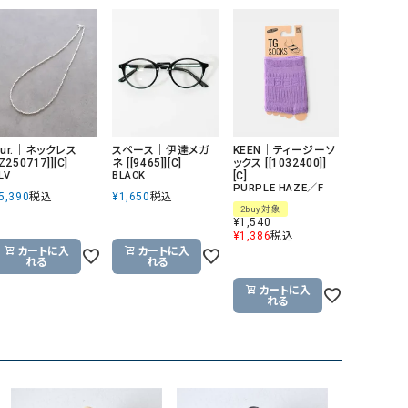
ur.｜ネックレス
スペース｜伊達メガ
KEEN｜ティージーソ
[Z250717]][C]
ネ [[9465]][C]
ックス [[1032400]]
LV
BLACK
[C]
PURPLE HAZE／F
5,390
税込
¥
1,650
税込
2buy対象
¥
1,540
¥
1,386
税込
カートに入
カートに入
れる
れる
カートに入
れる