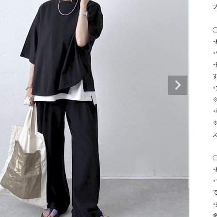
タンクトップ・キャミソール
ジャ
グッ
その他のパンツ
パンツ
デニムパンツ
ロング・マキシ丈
デニムパンツ
ロング・マキシ丈
ツ
その他のパンツ
その他スカート
その他スカート
トッ
す
ワン
ジャケット
サロ
ジャケット
すべて見る
コート
バッグ
ジャ
コート
ガウン
シューズ
グッ
その他アウター
アクセサリー
すべて見る
バッグ
靴
帽子