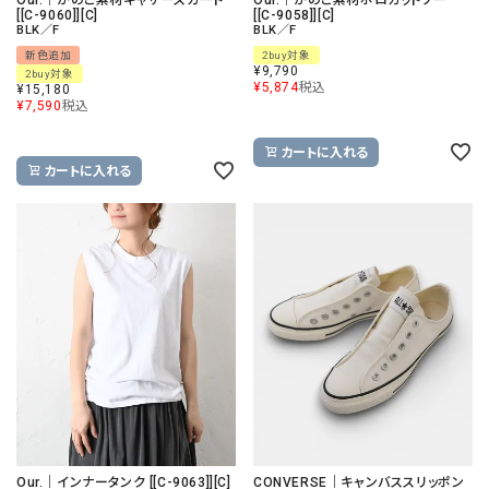
[[C-9060]][C]
[[C-9058]][C]
BLK／F
BLK／F
新色追加
2buy対象
¥
9,790
2buy対象
¥
5,874
税込
¥
15,180
¥
7,590
税込
カートに入れる
カートに入れる
Our.｜インナータンク [[C-9063]][C]
CONVERSE｜キャンバススリッポン