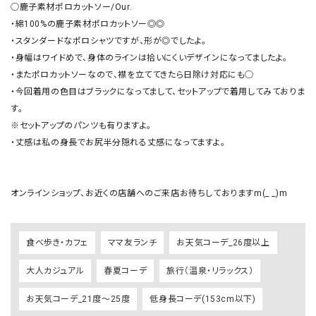
◯鹿子素材ポロカットソー/Our.

・綿100%の鹿子素材ポロカットソー◎◎

・スタンダードなポロシャツですが、形が◎でしたよ。

・身幅はワイドめで、身体のラインは拾いにくいデザインになってましたよ。

・またポロカットソーなので、襟を立ててきたら日除け対応にも◯

・今回着用の色目はブラックになってまして、セットアップで着用してみておりま
す。

※セットアップのパンツも有りますよ。

・丈感は私の身長でお尻半分隠れる丈感になってますよ。

オンラインショップ、お近くの店舗へのご来店お待ちしておりますm(_ _)m
食べ歩き・カフェ
ママ友ランチ
お天気コーデ_26度以上
大人カジュアル
春夏コーデ
旅行（温泉・リラックス）
お天気コーデ_21度～25度
低身長コーデ(153cm以下)