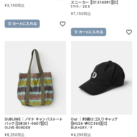
スニーカー [[31314091]][C]
¥
3,190
税込
ﾎﾜｲﾄ／23.5
¥
7,150
税込
カートに入れる
カートに入れる
SUBLIME｜ノマド キャンバストート
Our.｜刺繍ロゴ入りキャップ
バック [[SB261-0607]][C]
[[HU26-WCC363]][C]
OLIVE-BORDER
BLK×GRY／F
¥
8,250
税込
¥
4,290
税込