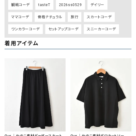
観戦コーデ
tasteT
2026ss0529
デイリー
ママコーデ
骨格ナチュラル
旅行
スカートコーデ
ワンカラーコーデ
セットアップコーデ
スニーカーコーデ
着用アイテム
Our.｜かのこ素材ギャザースカート
Our.｜かのこ素材ポロカットソー