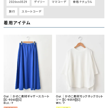
2026ss0529
デイリー
ママコーデ
骨格ナチュラル
旅行
スカートコーデ
着用アイテム
Our.｜かのこ素材ギャザースカート
Our.｜かのこ素材モックネックカット
[[C-9060]][C]
ソー [[C-9059]][C]
BLU／F
WH／F