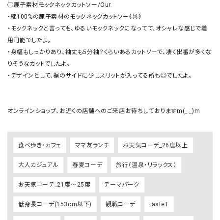
◯鹿子素材モックネックカットソー/Our.

・綿100%の鹿子素材のモックネックカットソー◎◎

・モックネックと言っても、ゆるいモックネックになってて、オシャレな感じで着
用可能でしたよ。

・身幅もしっかりあり、袖丈も5分袖？くらいあるカットソーで、凄く出番が多くな
りそうなカットでしたよ。

・デザインとして、裾のサイドに少しスリットが入ってる所も◎でしたよ。

オンラインショップ、お近くの店舗へのご来店お待ちしておりますm(_ _)m
食べ歩き・カフェ
ママ友ランチ
お天気コーデ_26度以上
大人カジュアル
春夏コーデ
旅行（温泉・リラックス）
お天気コーデ_21度～25度
テーマパーク
低身長コーデ(153cm以下)
観戦コーデ
tasteT