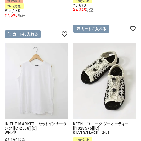
新色追加
2buy対象
¥
8,690
2buy対象
¥
4,345
税込
¥
15,180
¥
7,590
税込
カートに入れる
カートに入れる
IN THE MARKET｜セットインナータ
KEEN｜ユニーク ツーオーティー
ンク [[C-2558]][C]
[[1028576]][C]
WH／F
SILVER/BLACK／24.5
¥
3,190
税込
2buy対象