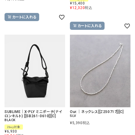
¥
15,400
¥
12,320
税込
カートに入れる
カートに入れる
SUBLIME｜X-PLY ミニポーチ(ナイ
Our.｜ネックレス[[Z250717]][C]
ロンキルト) [[SB261-0610]][C]
SLV
BLACK
¥
5,390
税込
2buy対象
¥
6,930