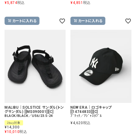
¥
5,874
税込
¥
4,851
税込
カートに入れる
カートに入れる
MALIBU｜SOLSTICE サンダル(トン
NEW ERA｜ロゴキャップ
グサンダル) [[MS090001]][C]
[[14744833]][C]
BLACK/BLACK／US6/23.5-24
ﾌﾞﾗｯｸ／ｱｼﾞｬｽﾀﾌﾞﾙ
¥
4,620
税込
2buy対象
¥
14,300
¥
10,010
税込