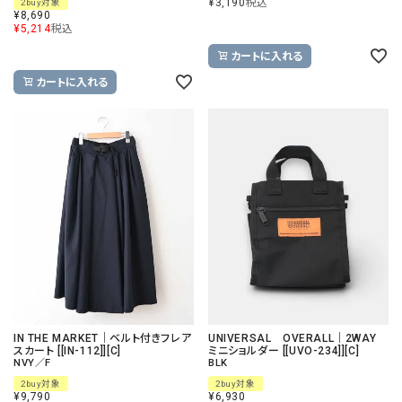
¥
3,190
税込
2buy対象
¥
8,690
¥
5,214
税込
カートに入れる
カートに入れる
IN THE MARKET｜ベルト付きフレア
UNIVERSAL OVERALL｜2WAY
スカート [[IN-112]][C]
ミニショルダー [[UVO-234]][C]
NVY／F
BLK
2buy対象
2buy対象
¥
9,790
¥
6,930