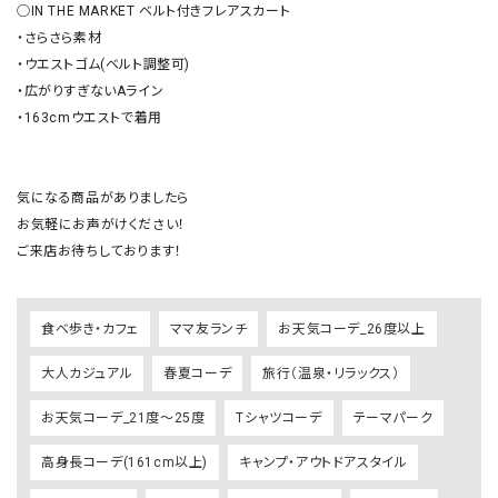
◯IN THE MARKET ベルト付きフレアスカート

・さらさら素材

・ウエストゴム(ベルト調整可)

・広がりすぎないAライン

・163cmウエストで着用

気になる商品がありましたら

お気軽にお声がけください！

ご来店お待ちしております！
食べ歩き・カフェ
ママ友ランチ
お天気コーデ_26度以上
大人カジュアル
春夏コーデ
旅行（温泉・リラックス）
お天気コーデ_21度～25度
Tシャツコーデ
テーマパーク
高身長コーデ(161cm以上)
キャンプ・アウトドアスタイル