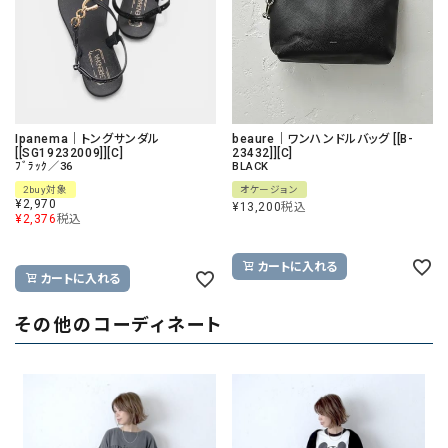
Ipanema｜トングサンダル
beaure｜ワンハンドルバッグ [[B-
[[SG19232009]][C]
23432]][C]
ﾌﾞﾗｯｸ／36
BLACK
2buy対象
オケージョン
¥
2,970
¥
13,200
税込
¥
2,376
税込
カートに入れる
カートに入れる
その他のコーディネート