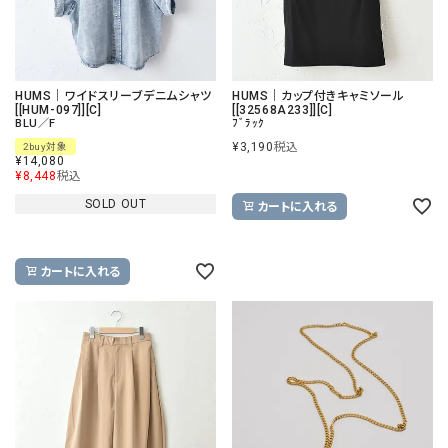
HUMS｜ワイドスリーブデニムシャツ
HUMS｜カップ付きキャミソール
[[HUM-097]][C]
[[32568A233]][C]
BLU／F
ﾌﾞﾗｯｸ
¥
3,190
税込
2buy対象
¥
14,080
¥
8,448
税込
SOLD OUT
カートに入れる
カートに入れる