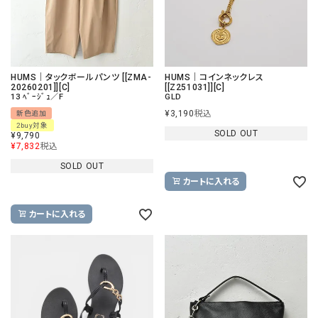
HUMS｜タックボールパンツ [[ZMA-
HUMS｜コインネックレス
20260201]][C]
[[Z251031]][C]
13 ﾍﾞｰｼﾞｭ／F
GLD
¥
3,190
税込
新色追加
2buy対象
SOLD OUT
¥
9,790
¥
7,832
税込
SOLD OUT
カートに入れる
カートに入れる