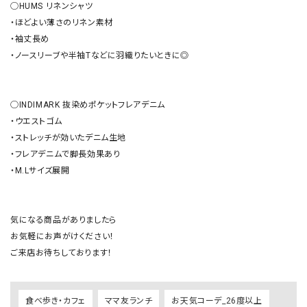
◯HUMS リネンシャツ

・ほどよい薄さのリネン素材

・袖丈長め

・ノースリーブや半袖Tなどに羽織りたいときに◎

◯INDIMARK 抜染めポケットフレアデニム

・ウエストゴム

・ストレッチが効いたデニム生地

・フレアデニムで脚長効果あり

・M.Lサイズ展開

気になる商品がありましたら

お気軽にお声がけください！

ご来店お待ちしております！
食べ歩き・カフェ
ママ友ランチ
お天気コーデ_26度以上