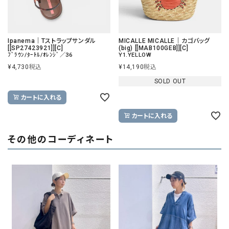
Ipanema｜Tストラップサンダル
MICALLE MICALLE｜カゴバッグ
[[SP27423921]][C]
(big) [[MAB100GEB]][C]
ﾌﾞﾗｳﾝ/ﾀｰﾄﾙ/ｵﾚﾝｼﾞ／36
Y1.YELLOW
¥
4,730
税込
¥
14,190
税込
SOLD OUT
カートに入れる
カートに入れる
その他のコーディネート