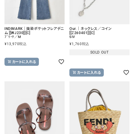
INDIMARK｜抜染ポケットフレアデニ
Our.｜ネックレス／コイン
ム [[WJ230]][C]
[[Z260401]][C]
ﾌﾞﾘｰﾁ／M
SIV
¥
13,970
税込
¥
1,760
税込
SOLD OUT
カートに入れる
カートに入れる