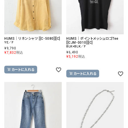
HUMS｜リネンシャツ [[C-5080]][C]
HUMS｜ポイントメッシュロゴTee
YE／F
[[CJM-0010]][C]
BLK×BLK／F
¥
9,790
¥
6,490
¥
7,832
税込
¥
5,192
税込
カートに入れる
カートに入れる