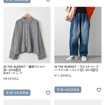
IN THE MARKET｜裾絞りシャツ
IN THE MARKET｜ウエストイージ
[[C-2554]][C]
ーペインターパンツ [[C-2510]][C]
BLKｷﾞﾝｶﾞﾑ／F
¥
11,880
税込
¥
8,690
税込
カートに入れる
カートに入れる