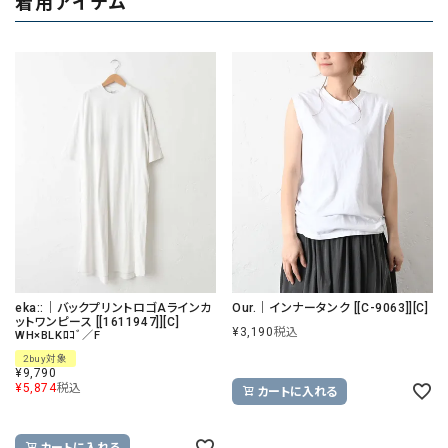
着用アイテム
eka::｜バックプリントロゴAラインカ
Our.｜インナータンク [[C-9063]][C]
ットワンピース [[1611947]][C]
¥
3,190
税込
WH×BLKﾛｺﾞ／F
2buy対象
¥
9,790
¥
5,874
税込
カートに入れる
カートに入れる