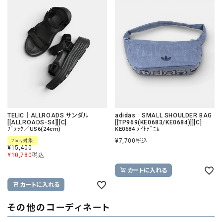
TELIC｜ALLROADS サンダル
adidas｜SMALL SHOULDER BAG
[[ALLROADS-S4]][C]
[[TP969(KE0683/KE0684)]][C]
ﾌﾞﾗｯｸ／US6(24cm)
KE0684 ﾗｲﾄﾃﾞﾆﾑ
¥
7,700
税込
2buy対象
¥
15,400
¥
10,780
税込
カートに入れる
カートに入れる
その他のコーディネート