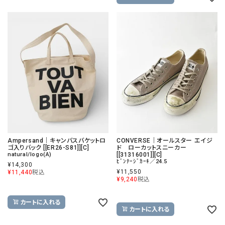
Ampersand｜キャンバスバケットロ
CONVERSE｜オールスター エイジ
ゴ入りバック [[ER26-S81]][C]
ド ローカットスニーカー
natural/logo(A)
[[31316001]][C]
ﾋﾞﾝﾃｰｼﾞｶｰｷ／24.5
¥
14,300
¥
11,550
¥
11,440
税込
¥
9,240
税込
カートに入れる
カートに入れる