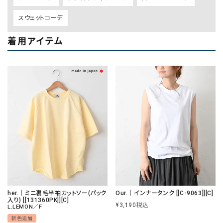
スウェットコーデ
着用アイテム
her.｜ミニ裏毛半袖カットソー(パック
Our.｜インナータンク [[C-9063]][C]
入り) [[131360PK]][C]
¥
3,190
税込
L.LEMON／F
新色追加