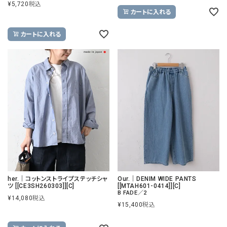
¥
5,720
税込
カートに入れる
カートに入れる
her.｜コットンストライプステッチシャ
Our.｜DENIM WIDE PANTS
ツ [[CE3SH260303]][C]
[[MTAH601-0414]][C]
B FADE／2
¥
14,080
税込
¥
15,400
税込