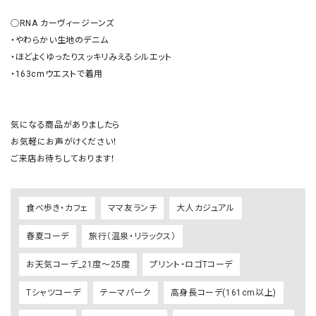
◯RNA カーヴィージーンズ

・やわらかい生地のデニム

・ほどよくゆったりスッキリみえるシルエット

・163cmウエストで着用

気になる商品がありましたら

お気軽にお声がけください！

ご来店お待ちしております！
食べ歩き・カフェ
ママ友ランチ
大人カジュアル
春夏コーデ
旅行（温泉・リラックス）
お天気コーデ_21度～25度
プリント・ロゴTコーデ
Tシャツコーデ
テーマパーク
高身長コーデ(161cm以上)