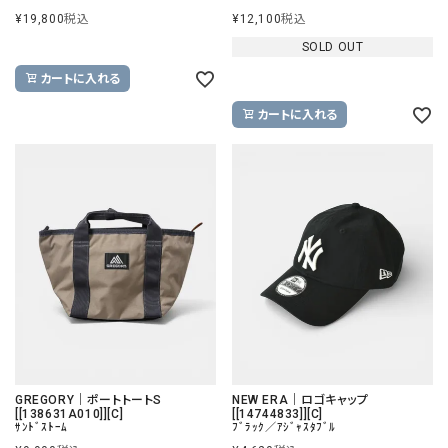
¥
19,800
税込
¥
12,100
税込
SOLD OUT
カートに入れる
カートに入れる
GREGORY｜ポートトートS
NEW ERA｜ロゴキャップ
[[138631A010]][C]
[[14744833]][C]
ｻﾝﾄﾞｽﾄｰﾑ
ﾌﾞﾗｯｸ／ｱｼﾞｬｽﾀﾌﾞﾙ