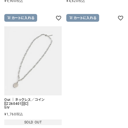
¥
9,900
税込
¥
4,620
税込
カートに入れる
カートに入れる
Our.｜ネックレス／コイン
[[Z260401]][C]
SIV
¥
1,760
税込
SOLD OUT