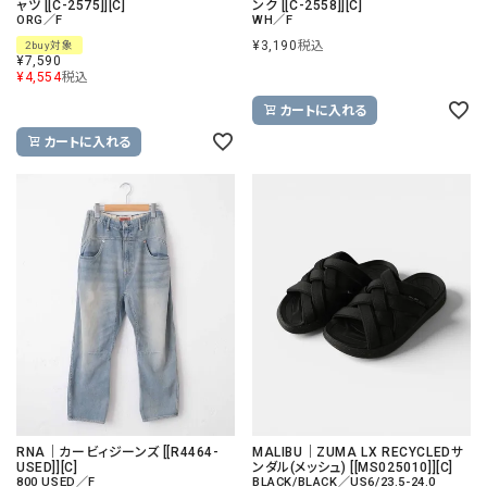
ャツ [[C-2575]][C]
ンク [[C-2558]][C]
ORG／F
WH／F
¥
3,190
税込
2buy対象
¥
7,590
¥
4,554
税込
カートに入れる
カートに入れる
RNA｜カービィジーンズ [[R4464-
MALIBU｜ZUMA LX RECYCLEDサ
USED]][C]
ンダル(メッシュ) [[MS025010]][C]
800 USED／F
BLACK/BLACK／US6/23.5-24.0