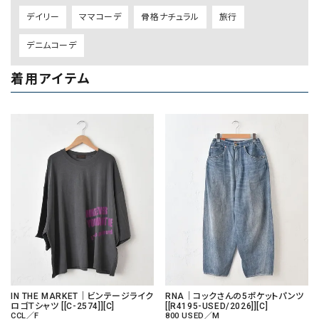
デイリー
ママコーデ
骨格ナチュラル
旅行
デニムコーデ
着用アイテム
IN THE MARKET｜ビンテージライク
RNA｜コックさんの5ポケットパンツ
ロゴＴシャツ [[C-2574]][C]
[[R4195-USED/2026]][C]
CCL／F
800 USED／M