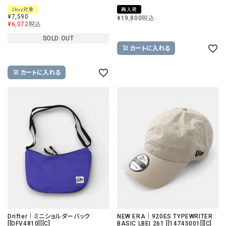
2buy対象
再入荷
¥
7,590
¥
19,800
税込
¥
6,072
税込
SOLD OUT
カートに入れる
カートに入れる
Drifter｜ミニショルダーバック
NEW ERA｜920ES TYPEWRITER
[[DFV4810]][C]
BASIC LBEI 261 [[14745001]][C]