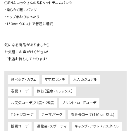
◯RNA コックさんの5ポケットデニムパンツ

・柔らかく軽いパンツ

・ヒップまわりゆったり

・163cmウエストで普通に着用

気になる商品がありましたら

お気軽にお声がけください！

ご来店お待ちしております！
食べ歩き・カフェ
ママ友ランチ
大人カジュアル
春夏コーデ
旅行（温泉・リラックス）
お天気コーデ_21度～25度
プリント・ロゴTコーデ
Tシャツコーデ
テーマパーク
高身長コーデ(161cm以上)
観戦コーデ
運動会・スポーティ
キャンプ・アウトドアスタイル