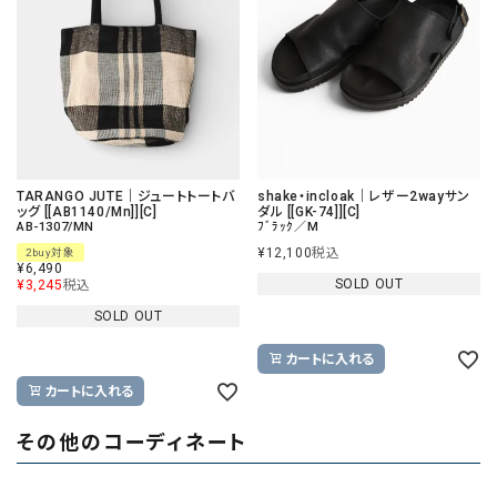
TARANGO JUTE｜ジュートトートバ
shake・incloak｜レザー2wayサン
ッグ [[AB1140/Mn]][C]
ダル [[GK-74]][C]
AB-1307/MN
ﾌﾞﾗｯｸ／M
¥
12,100
税込
2buy対象
¥
6,490
SOLD OUT
¥
3,245
税込
SOLD OUT
カートに入れる
カートに入れる
その他のコーディネート