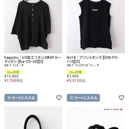
hagumu｜UV加工リネン2WAYカー
No18｜プリントタンク [[OM-PO-
ディガン [[ha-CD-33]][C]
113]][C]
99:ﾌﾞﾗｯｸ／F
99:ﾌﾞﾗｯｸ/ｱｲﾎﾞﾘｰ／F
2buy対象
2buy対象
¥
15,400
¥
7,590
¥
7,700
税込
¥
5,313
税込
カートに入れる
カートに入れる