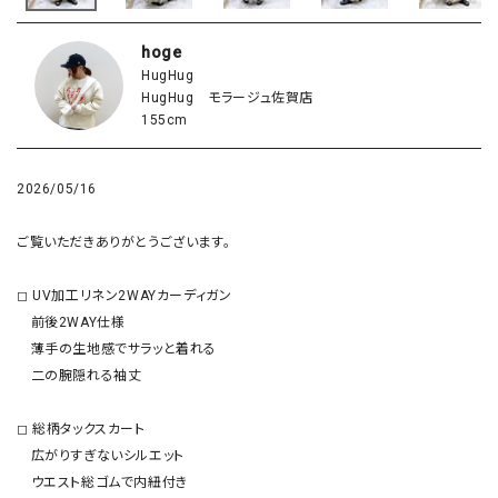
hoge
HugHug
HugHug モラージュ佐賀店
155cm
2026/05/16
ご覧いただきありがとうございます。

◻︎ UV加工リネン2WAYカーディガン

　前後2WAY仕様

　薄手の生地感でサラッと着れる

　二の腕隠れる袖丈

◻︎ 総柄タックスカート

　広がりすぎないシルエット

　ウエスト総ゴムで内紐付き
