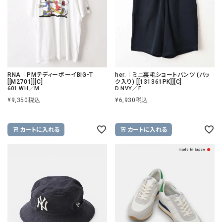
RNA｜PMテディーボーイBIG-T
her.｜ミニ裏毛ショートパンツ (パッ
[[M2701]][C]
ク入り) [[131361PK]][C]
601 WH／M
D.NVY／F
¥
9,350
税込
¥
6,930
税込
カートに入れる
カートに入れる