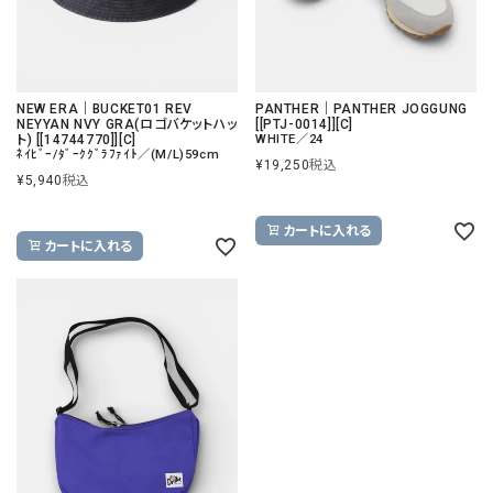
NEW ERA｜BUCKET01 REV
PANTHER｜PANTHER JOGGUNG
NEYYAN NVY GRA(ロゴバケットハッ
[[PTJ-0014]][C]
ト) [[14744770]][C]
WHITE／24
ﾈｲﾋﾞｰ/ﾀﾞｰｸｸﾞﾗﾌｧｲﾄ／(M/L)59cm
¥
19,250
税込
¥
5,940
税込
カートに入れる
カートに入れる