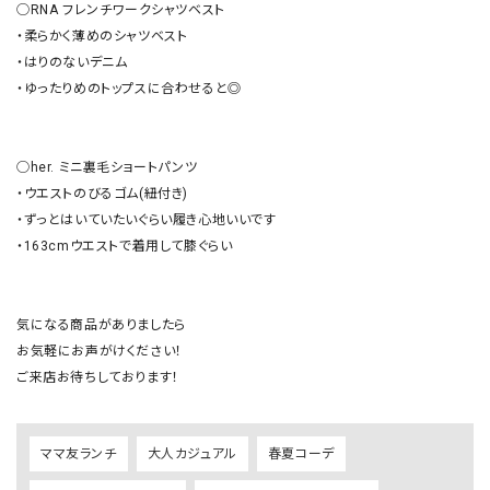
◯RNA フレンチワークシャツベスト

・柔らかく薄めのシャツベスト

・はりのないデニム

・ゆったりめのトップスに合わせると◎

◯her. ミニ裏毛ショートパンツ

・ウエストのびるゴム(紐付き)

・ずっとはいていたいぐらい履き心地いいです

・163cmウエストで着用して膝ぐらい

気になる商品がありましたら

お気軽にお声がけください！

ご来店お待ちしております！
ママ友ランチ
大人カジュアル
春夏コーデ