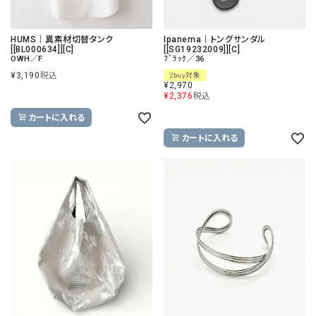
HUMS｜異素材切替タンク
Ipanema｜トングサンダル
[[BL000634]][C]
[[SG19232009]][C]
OWH／F
ﾌﾞﾗｯｸ／36
¥
3,190
税込
2buy対象
¥
2,970
¥
2,376
税込
カートに入れる
カートに入れる