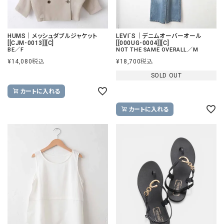
HUMS｜メッシュダブルジャケット
LEVI´S｜デニムオーバーオール
[[CJM-0013]][C]
[[000UG-0004]][C]
BE／F
NOT THE SAME OVERALL／M
¥
14,080
税込
¥
18,700
税込
SOLD OUT
カートに入れる
カートに入れる