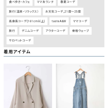
食べ歩き・カフェ
ママ友ランチ
春夏コーデ
旅行（温泉・リラックス）
お天気コーデ_21度～25度
高身長コーデ(161cm以上)
tasteA&W
ママコーデ
旅行
デニムコーデ
アウターコーデ
骨格ウェーブ
サロペットコーデ
着用アイテム