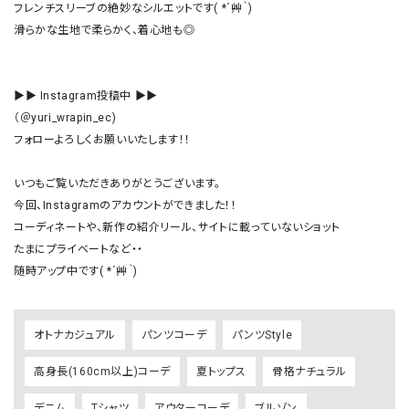
フレンチスリーブの絶妙なシルエットです( *´艸｀)

滑らかな生地で柔らかく、着心地も◎

▶▶ Instagram投稿中 ▶▶

（＠yuri_wrapin_ec)

フォローよろしくお願いいたします！！

いつもご覧いただきありがとうございます。

今回、Instagramのアカウントができました！！

コーディネートや、新作の紹介リール、サイトに載っていないショット

たまにプライベートなど・・

随時アップ中です( *´艸｀)
オトナカジュアル
パンツコーデ
パンツStyle
高身長(160cm以上)コーデ
夏トップス
骨格ナチュラル
デニム
Tシャツ
アウターコーデ
ブルゾン