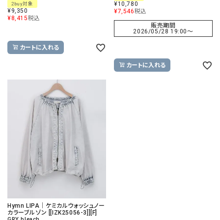
¥
10,780
2buy対象
¥
9,350
¥
7,546
税込
¥
8,415
税込
販売期間
2026/05/28 19:00
〜
カートに入れる
カートに入れる
Hymn LIPA｜ケミカルウォッシュノー
カラーブルゾン [[IZK25056-3]][F]
GRY bleach