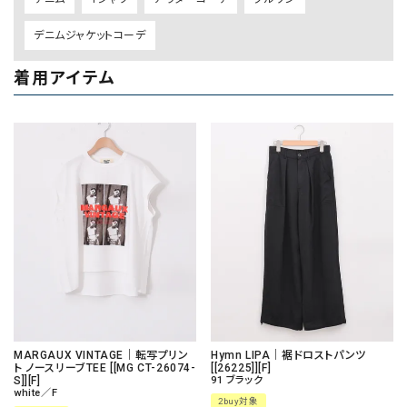
デニムジャケットコーデ
着用アイテム
MARGAUX VINTAGE｜転写プリン
Hymn LIPA｜裾ドロストパンツ
ト ノースリーブTEE [[MG CT-26074-
[[26225]][F]
S]][F]
91 ブラック
white／F
2buy対象