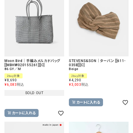
Moon Bird｜手編みメルカドバッグ
STEVENS&SON｜ターバン [[611-
[[MBHW020155261]][C]
035B]][C]
86 GY／M
Beige
2buy対象
2buy対象
¥
8,690
¥
4,290
¥
6,083
税込
¥
3,003
税込
SOLD OUT
カートに入れる
カートに入れる