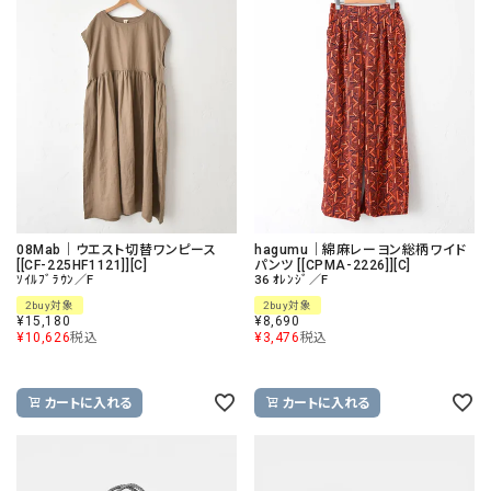
08Mab｜ウエスト切替ワンピース
hagumu｜綿麻レーヨン総柄ワイド
[[CF-225HF1121]][C]
パンツ [[CPMA-2226]][C]
ｿｲﾙﾌﾞﾗｳﾝ／F
36 ｵﾚﾝｼﾞ／F
2buy対象
2buy対象
¥
15,180
¥
8,690
¥
10,626
税込
¥
3,476
税込
カートに入れる
カートに入れる