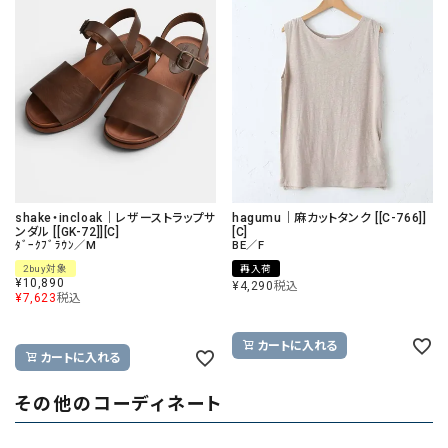
shake・incloak｜レザーストラップサ
hagumu｜麻カットタンク [[C-766]]
ンダル [[GK-72]][C]
[C]
ﾀﾞｰｸﾌﾞﾗｳﾝ／M
BE／F
2buy対象
再入荷
¥
10,890
¥
4,290
税込
¥
7,623
税込
カートに入れる
カートに入れる
その他のコーディネート