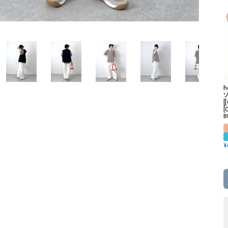
ソックス・その他雑貨
貨
[
[
B
¥