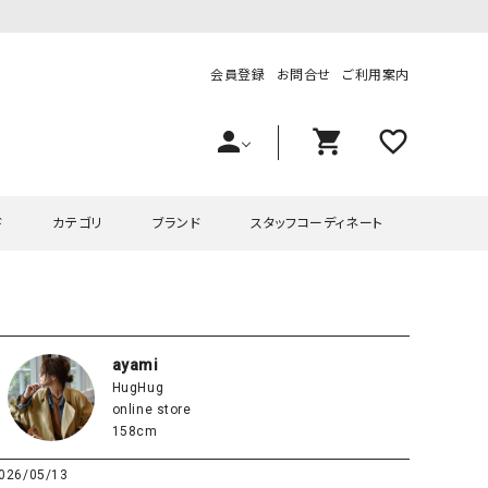
会員登録
お問合せ
ご利用案内
person
shopping_cart
favorite_outline
ド
カテゴリ
ブランド
スタッフコーディネート
プス
ハグハグ
ワンピース
OMEKASI（オメカシ）
ピース・チュニック
ラッピンナイン/アンジェリコルーチェ
チュニック
OMEKASI+（オメカシプラス
ayami
HugHug
ツ
hagumu（ハグム）
Number18（オハコ）
online store
ペット・オーバーオール
her.（ハードット）
in the Market（インザマ
158cm
ート
and quarter（アンドクウォーター）
HUMS（ハムズ）
026/05/13