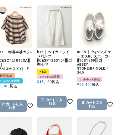
リー）
Audition（オーディション）
ORDINARY FITS（オーデ
ツ）
blue willow（ブルーウィロー）
Osmosis（オズモシス）
blue willow（ブルーウィロー）
prit（プリット）
CUBE SUGAR（キューブシュガー）
PUMA（プーマ）
her.｜刺繍半袖カット
her.｜ベイカーワイ
KEEN｜ウィメンズ ケ
ソー
ドパンツ
ーエス86 スニーカー
CONVERSE ALL STAR（コンバースオー
Risley（リズレー）
[CE3CT240403A]]
[[CE3PT260104]][C]
[[1031799]][C]
C]
WH／F
ABBEY
ルスター）
STONE/BRINDLE／
E×SUMI(L.GY)／F
NEW
24.5
新色追加
stylebook掲載
Champion（チャンピオン）
RED CARD（レッドカード）
stylebook掲載
stylebook掲載
¥
15,180
税込
¥
15,400
税込
6,380
税込
DENIM DUNGAREE（デニムダンガリー）
SO（エスオー）
Deck（ディック）
SUN VALLEY（サンバレー）
カートに入
カートに入
れる
カートに入
EVOL（イーボル）
SCOTCH&SODA（スコッチ
れる
れる
ダ）
Emma Taylor（エマテイラー）
SUGAR ROSE（シュガーロ
FLAVOR TEE（フレーバーティー）
squady by graphite（ス