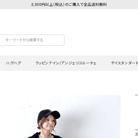
3,300円以上（税込）のご購入で全品送料無料
ハグハグ
ラッピンナイン/アンジェリコルーチェ
デイスタンダー
カットソー
Tシャツ・カットソー
ワンピース
Tシャツ・カットソー
ワンピース
トッ
プ・キャミソール
シャツ・ブラウス
チュニック
カーディガン・ベスト
チュニック
ワン
ン・ベスト
カーディガン
シャツ・ブラウス
パン
ラウス
ベスト
スウェット・パーカー
サロ
・パーカー
ニット
ニット
スカ
2