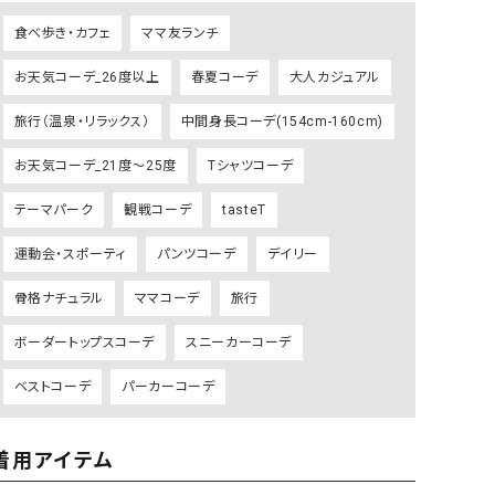
ケット・アウター
Our.（アワードット）
Hymn LIPA（ヒムリパ）
食べ歩き・カフェ
ママ友ランチ
ズ
Wrapin nine9（ラッピンナイン）
W（ラッピンナイン）
お天気コーデ_26度以上
春夏コーデ
大人カジュアル
ロング・マキシ丈
day standard（デイスタンダード）
10t'ena (トテナ)
その他スカート
旅行（温泉・リラックス）
中間身長コーデ(154cm-160cm)
プス
お天気コーデ_21度～25度
Tシャツコーデ
08mab(ゼロハチマブ)
Johnbull（ジョンブル）
ピース・チュニック
テーマパーク
観戦コーデ
tasteT
すべて見る
1%（イチ パーセント）
LAOCOONTE（ラオコンテ）
ペット・オーバーオール
運動会・スポーティ
パンツコーデ
デイリー
1 metre carre（アンメートルキャレ ）
LAURA DI MAGGIO（ロ
ケット・アウター
オ）
骨格ナチュラル
ママコーデ
旅行
ズ
120%lino（ワンハンドレッドトゥエンティ
le camouflage tribe
ボーダートップスコーデ
スニーカーコーデ
ーパーセントリノ）
トライブ）
adidas（アディダス）
Lallia Mu（ラリア ムー）
ベストコーデ
パーカーコーデ
ASFVLT（アスファルト）
mizuiro ind（ミズイロ イ
Ampersand（アンパサンド）
MICALLE MICALLE（ミ
着用アイテム
Antiquite's（アンティークス）
NATURAL LAUNDRY（