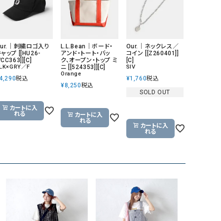
GO TO HOLLYWOOD（ゴートゥーハリウ
THIRTY（サーティ）
ッド）
G-STAR RAW（ジースターロウ）
tumugu:（ツムグ）
Our.｜刺繍ロゴ入り
L.L.Bean｜ボード・
Our.｜ネックレス／
ャップ [[HU26-
アンド・トート・バッ
コイン [[Z260401]]
GOOD SPEED（グッドスピード）
un cinq（アンサンク）
CC363]][C]
ク、オープン・トップ ミ
[C]
LK×GRY／F
ニ [[524353]][C]
SIV
GAIMO（ガイモ）
UNIVERSAL OVERAL
Orange
4,290
税込
¥
1,760
税込
オーバーオール）
¥
8,250
税込
SOLD OUT
GRAMICCI（グラミチ）
USU GALLERY（ユーエ
カートに入
ー）
れる
カートに入
れる
カートに入
（ｇ） （グラム）
upper hights（アッパーハ
れる
Gives a sense of fullment
+phenix（フェニックス）
HUNTER（ハンター）
WILD THINGS（ワイルド
ICHI（イチ）
ILIMA（イリマ）