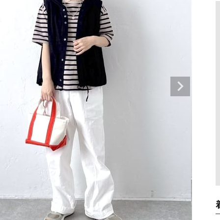
タンクトップ・キャミソール
ジャ
グッ
その他のパンツ
パンツ
デニムパンツ
ロング・マキシ丈
デニムパンツ
ロング・マキシ丈
ツ
その他のパンツ
その他スカート
その他スカート
トッ
ワン
ジャケット
サロ
ジャケット
すべて見る
コート
バッグ
ジャ
コート
ガウン
シューズ
グッ
その他アウター
アクセサリー
すべて見る
バッグ
靴
帽子