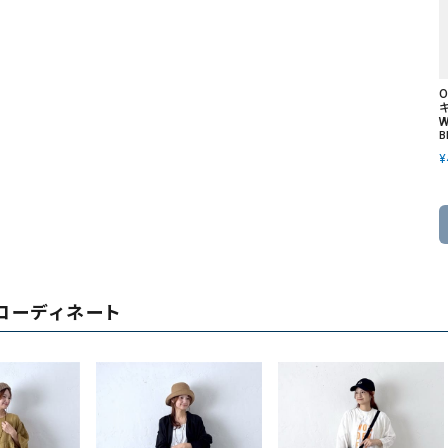
キ
W
B
¥
コーディネート