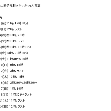
リー）
✰出勤予定日✰ HugHug大村店

Audition（オーディション）
ORDINARY FITS（オーデ
月

ツ）
1(金)11時/19時30分

blue willow（ブルーウィロー）
Osmosis（オズモシス）
3(日)12時/ラスト

blue willow（ブルーウィロー）
prit（プリット）
4(月)㊗️10時/20時

5(火)㊗️11時/ラスト

CUBE SUGAR（キューブシュガー）
PUMA（プーマ）
6(水)㊗️10時/18時30分

CONVERSE ALL STAR（コンバースオー
Risley（リズレー）
8(金)13時/20時30分

ルスター）
9(土)11時30分/20時

Champion（チャンピオン）
RED CARD（レッドカード）
10(日)10時/18時

12(火)13時/ラスト

DENIM DUNGAREE（デニムダンガリー）
SO（エスオー）
14(木) 10時/18時

Deck（ディック）
SUN VALLEY（サンバレー）
16(土)12時30分/20時30分

EVOL（イーボル）
SCOTCH&SODA（スコッチ
17(日)11時/19時

ダ）
18(月) 11時30分/ラスト

21(木) 11時/ラスト

Emma Taylor（エマテイラー）
SUGAR ROSE（シュガーロ
24(日) 12時/ラスト

FLAVOR TEE（フレーバーティー）
squady by graphite（ス