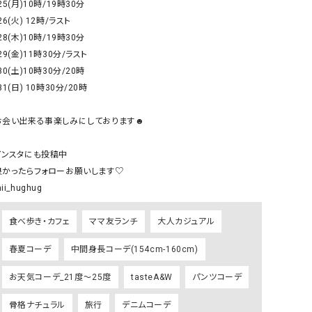
25(月)10時/19時30分

GO TO HOLLYWOOD（ゴートゥーハリウ
THIRTY（サーティ）
26(火) 12時/ラスト

ッド）
28(木)10時/19時30分

29(金)11時30分/ラスト

G-STAR RAW（ジースターロウ）
tumugu:（ツムグ）
30(土)10時30分/20時

GOOD SPEED（グッドスピード）
un cinq（アンサンク）
31(日) 10時30分/20時

GAIMO（ガイモ）
UNIVERSAL OVERAL
オーバーオール）
お会い出来る事楽しみにしております☻

GRAMICCI（グラミチ）
USU GALLERY（ユーエ
インスタにも投稿中

ー）
良かったらフォローお願いします♡

（ｇ） （グラム）
upper hights（アッパーハ
ii_hughug
Gives a sense of fullment
+phenix（フェニックス）
食べ歩き・カフェ
ママ友ランチ
大人カジュアル
HUNTER（ハンター）
WILD THINGS（ワイルド
ICHI（イチ）
春夏コーデ
中間身長コーデ(154cm-160cm)
ILIMA（イリマ）
お天気コーデ_21度～25度
tasteA&W
パンツコーデ
骨格ナチュラル
旅行
デニムコーデ