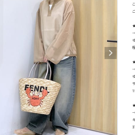
タンクトップ・キャミソール
ジャ
こ
グッ
その他のパンツ
★
パンツ
デニムパンツ
ロング・マキシ丈
デニムパンツ
ロング・マキシ丈
ツ
その他のパンツ
その他スカート
その他スカート
トッ
ワン
ジャケット
サロ
ジャケット
すべて見る
コート
バッグ
→
ジャ
コート
ガウン
シューズ
グッ
その他アウター
アクセサリー
すべて見る
バッグ
靴
帽子