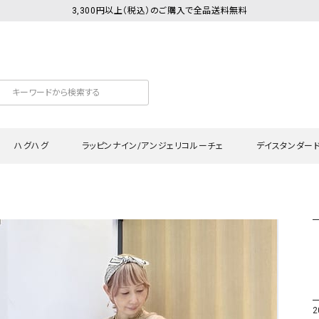
3,300円以上（税込）のご購入で全品送料無料
ハグハグ
ラッピンナイン/アンジェリコルーチェ
デイスタンダー
カットソー
Tシャツ・カットソー
ワンピース
Tシャツ・カットソー
ワンピース
トッ
プ・キャミソール
シャツ・ブラウス
チュニック
カーディガン・ベスト
チュニック
ワン
ン・ベスト
カーディガン
シャツ・ブラウス
パン
ラウス
ベスト
スウェット・パーカー
サロ
・パーカー
ニット
ニット
スカ
2