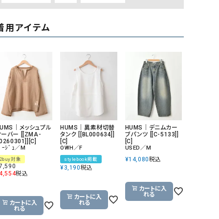
着用アイテム
HUMS｜メッシュプル
HUMS｜異素材切替
HUMS｜デニムカー
ーバー [[ZMA-
タンク [[BL000634]]
ブパンツ [[C-5133]]
0260301]][C]
[C]
[C]
ﾞｰｼﾞｭ／M
OWH／F
USED／M
¥
14,080
税込
2buy対象
stylebook掲載
7,590
¥
3,190
税込
4,554
税込
カートに入
れる
カートに入
カートに入
れる
れる