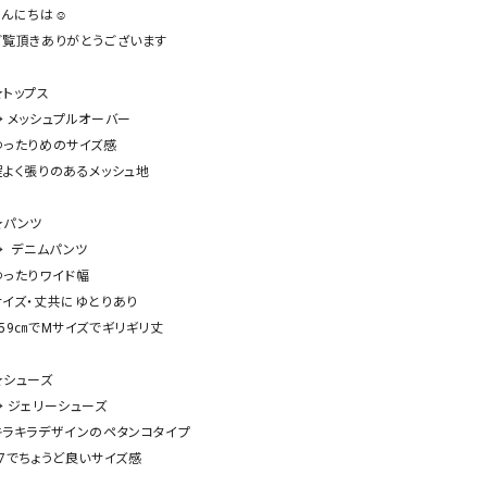
ケット・アウター
Our.（アワードット）
Hymn LIPA（ヒムリパ）
んにちは☺︎

ご覧頂きありがとうございます

ズ
Wrapin nine9（ラッピンナイン）
W（ラッピンナイン）
ロング・マキシ丈
day standard（デイスタンダード）
10t'ena (トテナ)
トップス

その他スカート
→ メッシュプルオーバー

ゆったりめのサイズ感

プス
程よく張りのあるメッシュ地

08mab(ゼロハチマブ)
Johnbull（ジョンブル）
ピース・チュニック
すべて見る
1%（イチ パーセント）
LAOCOONTE（ラオコンテ）
★パンツ

ペット・オーバーオール
  デニムパンツ

1 metre carre（アンメートルキャレ ）
LAURA DI MAGGIO（ロ
ケット・アウター
ゆったりワイド幅

オ）
ズ
サイズ・丈共にゆとりあり

120%lino（ワンハンドレッドトゥエンティ
le camouflage tribe
159㎝でMサイズでギリギリ丈

ーパーセントリノ）
トライブ）
adidas（アディダス）
Lallia Mu（ラリア ムー）
★シューズ

→ ジェリーシューズ

ASFVLT（アスファルト）
mizuiro ind（ミズイロ イ
キラキラデザインのペタンコタイプ

Ampersand（アンパサンド）
MICALLE MICALLE（ミ
37でちょうど良いサイズ感

Antiquite's（アンティークス）
NATURAL LAUNDRY（