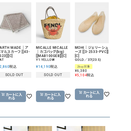
ARTH MADE｜ア
MICALLE MICALLE
MOHI｜ジェリーシュ
マルスカーフ [[43-
｜カゴバッグ(big)
ーズ [[3-2533-PVC]]
523]][C]
[[MAB100GEB]][C]
[C]
AT
Y1.YELLOW
GOLD／37(23.5)
2,860
税込
¥
14,190
税込
2buy対象
¥
6,380
SOLD OUT
SOLD OUT
¥
5,104
税込
カートに入
カートに入
カートに入
れる
れる
れる