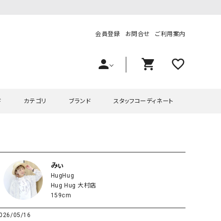
会員登録
お問合せ
ご利用案内
person
shopping_cart
favorite_outline
ド
カテゴリ
ブランド
スタッフコーディネート
プス
ハグハグ
ワンピース
OMEKASI（オメカシ）
ピース・チュニック
ラッピンナイン/アンジェリコルーチェ
チュニック
OMEKASI+（オメカシプラス
みぃ
HugHug
ツ
hagumu（ハグム）
Number18（オハコ）
Hug Hug 大村店
ペット・オーバーオール
her.（ハードット）
in the Market（インザマ
159cm
ート
and quarter（アンドクウォーター）
HUMS（ハムズ）
026/05/16