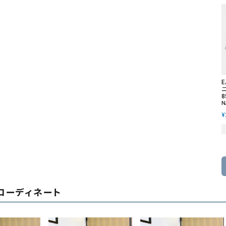
E
ニ
8
N
¥
コーディネート