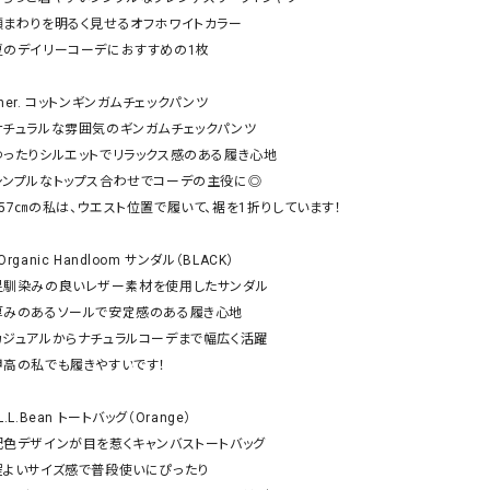
リー）
顔まわりを明るく見せるオフホワイトカラー

夏のデイリーコーデにおすすめの1枚

Audition（オーディション）
ORDINARY FITS（オーデ
ツ）
her. コットンギンガムチェックパンツ 

blue willow（ブルーウィロー）
Osmosis（オズモシス）
ナチュラルな雰囲気のギンガムチェックパンツ

blue willow（ブルーウィロー）
prit（プリット）
ゆったりシルエットでリラックス感のある履き心地

シンプルなトップス合わせでコーデの主役に◎

CUBE SUGAR（キューブシュガー）
PUMA（プーマ）
157㎝の私は、ウエスト位置で履いて、裾を1折りしています！

CONVERSE ALL STAR（コンバースオー
Risley（リズレー）
ルスター）
Organic Handloom サンダル（BLACK）

Champion（チャンピオン）
RED CARD（レッドカード）
足馴染みの良いレザー素材を使用したサンダル

厚みのあるソールで安定感のある履き心地

DENIM DUNGAREE（デニムダンガリー）
SO（エスオー）
カジュアルからナチュラルコーデまで幅広く活躍

Deck（ディック）
SUN VALLEY（サンバレー）
甲高の私でも履きやすいです！

EVOL（イーボル）
SCOTCH&SODA（スコッチ
ダ）
L.L.Bean トートバッグ（Orange） 

配色デザインが目を惹くキャンバストートバッグ

Emma Taylor（エマテイラー）
SUGAR ROSE（シュガーロ
程よいサイズ感で普段使いにぴったり

FLAVOR TEE（フレーバーティー）
squady by graphite（ス