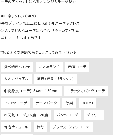
コーデのアクセントになるオレンジカラーが魅力

GO TO HOLLYWOOD（ゴートゥーハリウ
THIRTY（サーティ）
ッド）
Our. ネックレス（SILV） 

華奢なデザインで上品に使えるシルバーネックレス

G-STAR RAW（ジースターロウ）
tumugu:（ツムグ）
シンプルでどんなコーデにも合わせやすいアイテム

GOOD SPEED（グッドスピード）
un cinq（アンサンク）
重ね付けにもおすすめです

GAIMO（ガイモ）
UNIVERSAL OVERAL
オーバーオール）
ぜひ、お近くの店舗でもチェックしてみて下さい♪
GRAMICCI（グラミチ）
USU GALLERY（ユーエ
食べ歩き・カフェ
ママ友ランチ
春夏コーデ
ー）
（ｇ） （グラム）
upper hights（アッパーハ
大人カジュアル
旅行（温泉・リラックス）
Gives a sense of fullment
+phenix（フェニックス）
中間身長コーデ(154cm-160cm)
リラックスパンツコーデ
HUNTER（ハンター）
WILD THINGS（ワイルド
Tシャツコーデ
テーマパーク
行楽
tasteT
ICHI（イチ）
お天気コーデ_16度～20度
パンツコーデ
デイリー
ILIMA（イリマ）
骨格ナチュラル
旅行
ブラウス・シャツコーデ