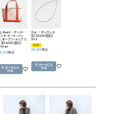
.L.Bean｜ボード・
Our.｜ネックレス
アンド・トート・バッ
[[Z250503]][C]
ク、オープン・トップ ミ
SILV
 [[524353]][C]
NEW
range
¥
5,390
税込
8,250
税込
カートに入
カートに入
れる
れる