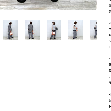
ソックス・その他雑貨
貨
・
・
・