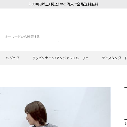
3,300円以上（税込）のご購入で全品送料無料
ハグハグ
ラッピンナイン/アンジェリコルーチェ
デイスタンダー
カットソー
Tシャツ・カットソー
ワンピース
Tシャツ・カットソー
ワンピース
トッ
プ・キャミソール
シャツ・ブラウス
チュニック
カーディガン・ベスト
チュニック
ワン
ン・ベスト
カーディガン
シャツ・ブラウス
パン
ラウス
ベスト
スウェット・パーカー
サロ
・パーカー
ニット
ニット
スカ
2