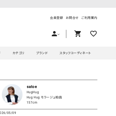
会員登録
お問合せ
ご利用案内
person
shopping_cart
favorite_outline
ド
カテゴリ
ブランド
スタッフコーディネート
プス
ハグハグ
ワンピース
OMEKASI（オメカシ）
ピース・チュニック
ラッピンナイン/アンジェリコルーチェ
チュニック
OMEKASI+（オメカシプラス
satoe
HugHug
ツ
hagumu（ハグム）
Number18（オハコ）
Hug Hug モラージュ柏店
ペット・オーバーオール
her.（ハードット）
in the Market（インザマ
157cm
ート
and quarter（アンドクウォーター）
HUMS（ハムズ）
026/05/09