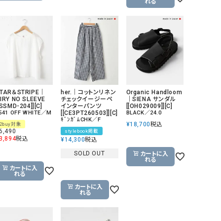
れる
TAR＆STRIPE｜
her.｜コットンリネン
Organic Handloom
IRY NO SLEEVE
チェックイージーペ
｜SIENA サンダル
[SSMD-204]][C]
インターパンツ
[[OH029009]][C]
541 OFF WHITE／M
[[CE3PT260503]][C]
BLACK／24.0
ｷﾞﾝｶﾞﾑCHK／F
¥
18,700
税込
2buy対象
6,490
stylebook掲載
3,894
税込
¥
14,300
税込
SOLD OUT
カートに入
れる
カートに入
れる
カートに入
れる