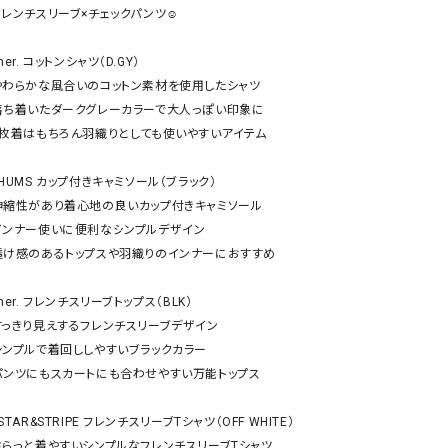
ケット・アウター
Our.（アワードット）
Hymn LIPA（ヒムリパ）
フレンチスリーブ×チェックパンツ☺︎

ズ
Wrapin nine9（ラッピンナイン）
W（ラッピンナイン）
her. コットンシャツ（D.GY） 

ロング・マキシ丈
day standard（デイスタンダード）
10t'ena (トテナ)
やわらかな風合いのコットン素材を使用したシャツ

その他スカート
落ち着いたダークグレーカラーで大人っぽい印象に

1枚着はもちろん羽織りとしても使いやすいアイテム

プス
08mab(ゼロハチマブ)
Johnbull（ジョンブル）
ピース・チュニック
HUMS カップ付きキャミソール（ブラック） 

すべて見る
1%（イチ パーセント）
LAOCOONTE（ラオコンテ）
伸縮性があり着心地の良いカップ付きキャミソール

ペット・オーバーオール
インナー使いに便利なシンプルデザイン

1 metre carre（アンメートルキャレ ）
LAURA DI MAGGIO（ロ
ケット・アウター
透け感のあるトップスや羽織りのインナーにおすすめ

オ）
ズ
120%lino（ワンハンドレッドトゥエンティ
le camouflage tribe
her. フレンチスリーブトップス（BLK） 

ーパーセントリノ）
トライブ）
すっきり見えするフレンチスリーブデザイン

adidas（アディダス）
Lallia Mu（ラリア ムー）
シンプルで着回ししやすいブラックカラー

パンツにもスカートにも合わせやすい万能トップス

ASFVLT（アスファルト）
mizuiro ind（ミズイロ イ
Ampersand（アンパサンド）
MICALLE MICALLE（ミ
STAR&STRIPE フレンチスリーブTシャツ（OFF WHITE） 

Antiquite's（アンティークス）
NATURAL LAUNDRY（
さらっと着やすいシンプルなフレンチスリーブTシャツ
