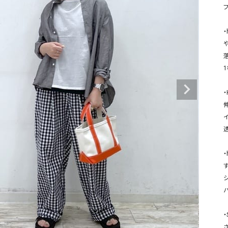
タンクトップ・キャミソール
ジャ
グッ
・
その他のパンツ
パンツ
デニムパンツ
ロング・マキシ丈
デニムパンツ
ロング・マキシ丈
ツ
その他のパンツ
その他スカート
その他スカート
トッ
ワン
・
ジャケット
サロ
ジャケット
すべて見る
コート
バッグ
ジャ
コート
ガウン
シューズ
グッ
その他アウター
アクセサリー
・
すべて見る
バッグ
靴
帽子
・