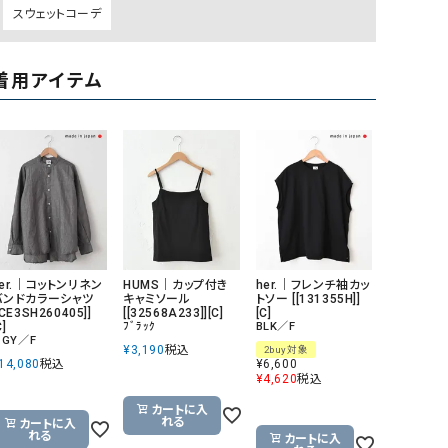
スウェットコーデ
着用アイテム
er.｜コットンリネン
HUMS｜カップ付き
her.｜フレンチ袖カッ
バンドカラーシャツ
キャミソール
トソー [[131355H]]
[CE3SH260405]]
[[32568A233]][C]
[C]
C]
ﾌﾞﾗｯｸ
BLK／F
.GY／F
¥
3,190
税込
2buy対象
14,080
税込
¥
6,600
¥
4,620
税込
カートに入
れる
カートに入
れる
カートに入