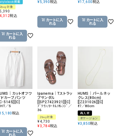
¥
5,390
税込
¥
17,600
税込
stylebook掲載
2buy対象
GO TO HOLLYWOOD（ゴートゥーハリウ
THIRTY（サーティ）
5,390
ッド）
4,312
税込
カートに入
カートに入
れる
れる
G-STAR RAW（ジースターロウ）
tumugu:（ツムグ）
カートに入
GOOD SPEED（グッドスピード）
un cinq（アンサンク）
れる
GAIMO（ガイモ）
UNIVERSAL OVERAL
オーバーオール）
GRAMICCI（グラミチ）
USU GALLERY（ユーエ
ー）
（ｇ） （グラム）
upper hights（アッパーハ
Gives a sense of fullment
+phenix（フェニックス）
HUMS｜カットオフワ
Ipanema｜Tストラッ
HUMS｜パールネッ
HUNTER（ハンター）
WILD THINGS（ワイルド
イドカーブパンツ
プサンダル
クレス(80cm)
[C-5145]][C]
[[SP27423921]][C]
[[Z231026]][C]
HT／S
ﾌﾞﾗｳﾝ/ﾀｰﾄﾙ/ｵﾚﾝｼﾞ／
ｵﾌ／80cm
ICHI（イチ）
36
15,180
税込
再入荷
ILIMA（イリマ）
2buy対象
オケージョン
¥
4,730
¥
3,850
税込
¥
3,784
税込
カートに入
れる