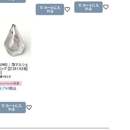
カートに入
カートに入
れる
れる
HUMS｜箔マルシェ
ッグ [[Z251028]]
C]
W×SLV
stylebook掲載
9,790
税込
カートに入
れる