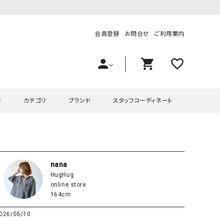
会員登録
お問合せ
ご利用案内
person
shopping_cart
favorite_outline
ド
カテゴリ
ブランド
スタッフコーディネート
プス
ハグハグ
ワンピース
OMEKASI（オメカシ）
ピース・チュニック
ラッピンナイン/アンジェリコルーチェ
チュニック
OMEKASI+（オメカシプラス
nana
HugHug
ツ
hagumu（ハグム）
Number18（オハコ）
online store
ペット・オーバーオール
her.（ハードット）
in the Market（インザマ
164cm
ート
and quarter（アンドクウォーター）
HUMS（ハムズ）
026/05/10