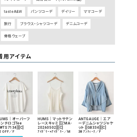
リー）
tasteA&W
パンツコーデ
デイリー
ママコーデ
Audition（オーディション）
ORDINARY FITS（オーデ
ツ）
旅行
ブラウス・シャツコーデ
デニムコーデ
blue willow（ブルーウィロー）
Osmosis（オズモシス）
骨格ウェーブ
blue willow（ブルーウィロー）
prit（プリット）
CUBE SUGAR（キューブシュガー）
PUMA（プーマ）
着用アイテム
CONVERSE ALL STAR（コンバースオー
Risley（リズレー）
ルスター）
Champion（チャンピオン）
RED CARD（レッドカード）
DENIM DUNGAREE（デニムダンガリー）
SO（エスオー）
Deck（ディック）
SUN VALLEY（サンバレー）
EVOL（イーボル）
SCOTCH&SODA（スコッチ
ダ）
HUMS｜オーバーフ
HUMS｜マットサテン
ANTGAUGE｜エア
レンチロゴTee
レースキャミ [[ZMA-
ーデニムシャツジャケ
Emma Taylor（エマテイラー）
SUGAR ROSE（シュガーロ
[WTS7134]][C]
20260502]][C]
ット [[GB334]][C]
2 OFF／F
ｱｲﾎﾞﾘｰ×ｱｲﾎﾞﾘｰ／M
38 ｱﾝﾃｨｰｸ／F
FLAVOR TEE（フレーバーティー）
squady by graphite（ス