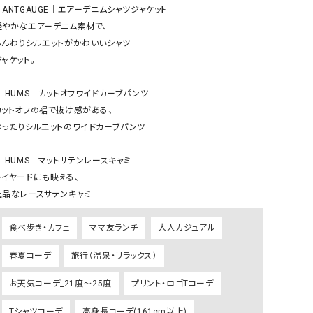
ケット・アウター
Our.（アワードット）
Hymn LIPA（ヒムリパ）
▪️ANTGAUGE｜エアーデニムシャツジャケット

軽やかなエアーデニム素材で、

ズ
Wrapin nine9（ラッピンナイン）
W（ラッピンナイン）
ふんわりシルエットがかわいいシャツ

ロング・マキシ丈
day standard（デイスタンダード）
10t'ena (トテナ)
ャケット。

その他スカート
▪️ HUMS｜カットオフワイドカーブパンツ

プス
カットオフの裾で抜け感がある、

08mab(ゼロハチマブ)
Johnbull（ジョンブル）
ピース・チュニック
ゆったりシルエットのワイドカーブパンツ

すべて見る
1%（イチ パーセント）
LAOCOONTE（ラオコンテ）
ペット・オーバーオール
️ HUMS｜マットサテンレースキャミ

1 metre carre（アンメートルキャレ ）
LAURA DI MAGGIO（ロ
ケット・アウター
レイヤードにも映える、

オ）
ズ
上品なレースサテンキャミ
120%lino（ワンハンドレッドトゥエンティ
le camouflage tribe
ーパーセントリノ）
トライブ）
食べ歩き・カフェ
ママ友ランチ
大人カジュアル
adidas（アディダス）
Lallia Mu（ラリア ムー）
春夏コーデ
旅行（温泉・リラックス）
ASFVLT（アスファルト）
mizuiro ind（ミズイロ イ
お天気コーデ_21度～25度
プリント・ロゴTコーデ
Ampersand（アンパサンド）
MICALLE MICALLE（ミ
Antiquite's（アンティークス）
NATURAL LAUNDRY（
Tシャツコーデ
高身長コーデ(161cm以上)