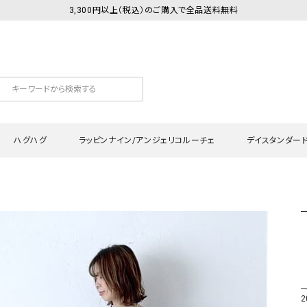
3,300円以上（税込）のご購入で全品送料無料
ハグハグ
ラッピンナイン/アンジェリコルーチェ
デイスタンダー
カットソー
Tシャツ・カットソー
ワンピース
Tシャツ・カットソー
ワンピース
トッ
プ・キャミソール
シャツ・ブラウス
チュニック
カーディガン・ベスト
チュニック
ワン
ン・ベスト
カーディガン
シャツ・ブラウス
パン
ラウス
ベスト
スウェット・パーカー
サロ
・パーカー
ニット
ニット
スカ
2