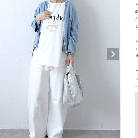
タンクトップ・キャミソール
ジャ
グッ
その他のパンツ
ジ
パンツ
デニムパンツ
ロング・マキシ丈
デニムパンツ
ロング・マキシ丈
ツ
その他のパンツ
その他スカート
その他スカート
トッ
ワン
ジャケット
サロ
ジャケット
すべて見る
コート
バッグ
▪
ジャ
コート
ガウン
シューズ
グッ
その他アウター
アクセサリー
すべて見る
バッグ
靴
帽子