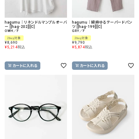
hagumu｜リネンドルマンプルオーバ
hagumu｜綿麻ゆるテーパードパン
ー [[hag-202]][C]
ツ [[hag-199]][C]
OWH／F
GRY／F
2buy対象
2buy対象
¥
8,690
¥
9,790
¥
5,214
税込
¥
5,874
税込
カートに入れる
カートに入れる