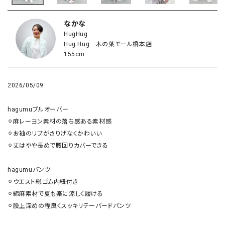
なかな
HugHug
Hug Hug 木の葉モール橋本店
155cm
2026/05/09
hagumuプルオーバー

⚪︎麻レーヨン素材の落ち感ある素材感

⚪︎お袖のリブがさりげなくかわいい

⚪︎丈はやや長めで腰回りカバーできる

hagumuパンツ

⚪︎ウエスト総ゴム内紐付き

⚪︎綿麻素材で夏も楽に涼しく履ける

⚪︎股上深めの程良くスッキリテーパードパンツ
