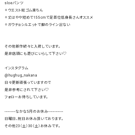
sloeパンツ

⚪︎ウエスト総ゴム楽ちん

⚪︎丈はやや短めで155cmで足首位低身長さんオススメ

⚪︎ガウチョシルエットで脚のライン出ない

その他新作続々と入荷しています。

是非店頭にも遊びにいらして下さい♡

インスタグラム

@hughug_nakana

日々更新頑張っていますので

是非参考にされて下さい♡

フォローお待ちしています。

----------なかな5月のお休み--------------

日曜日、祝日お休み頂いております。

その他23（土）30（土）お休みです。
