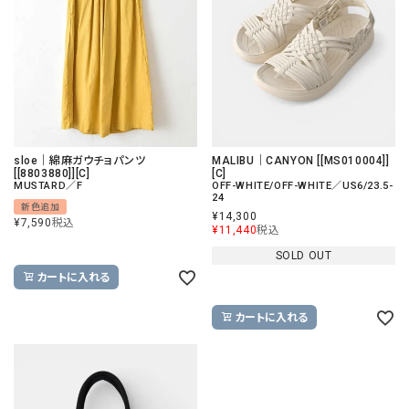
sloe｜綿麻ガウチョパンツ
MALIBU｜CANYON [[MS010004]]
[[8803880]][C]
[C]
MUSTARD／F
OFF-WHITE/OFF-WHITE／US6/23.5-
24
新色追加
¥
14,300
¥
7,590
税込
¥
11,440
税込
SOLD OUT
カートに入れる
カートに入れる