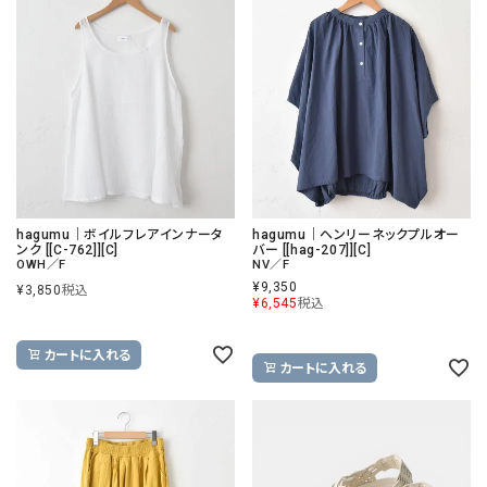
hagumu｜ボイルフレアインナータ
hagumu｜ヘンリーネックプルオー
ンク [[C-762]][C]
バー [[hag-207]][C]
OWH／F
NV／F
¥
9,350
¥
3,850
税込
¥
6,545
税込
カートに入れる
カートに入れる